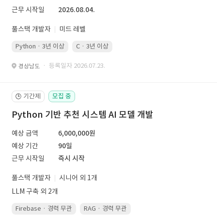
근무 시작일
2026.08.04.
풀스택 개발자
미드 레벨
Python · 3년 이상
C · 3년 이상
· 등록일자 2026.07.23.
경상남도
기간제
모집 중
🕒
Python 기반 추천 시스템 AI 모델 개발
예상 금액
6,000,000원
예상 기간
90일
근무 시작일
즉시 시작
풀스택 개발자
시니어 외 1개
LLM 구축 외 2개
Firebase · 경력 무관
RAG · 경력 무관
re-ranking · 경력 무관
P