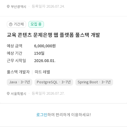
· 등록일자 2026.07.24.
부산광역시
기간제
모집 중
🕒
교육 콘텐츠 문제은행 웹 플랫폼 풀스택 개발
예상 금액
6,000,000원
예상 기간
150일
근무 시작일
2026.08.01.
풀스택 개발자
미드 레벨
Java · 3~7년
PostgreSQL · 3~7년
Spring Boot · 3~7년
Pyth
· 등록일자 2026.07.27.
서울특별시
로그인
하여 편리하게 이용하세요!