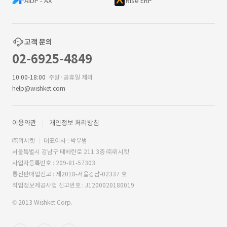
AIDP - AX
Rise ERP
고객 문의
02-6925-4849
10:00-18:00
주말·공휴일 제외
help@wishket.com
이용약관
개인정보 처리방침
㈜위시켓
대표이사 : 박우범
서울특별시 강남구 테헤란로 211 3층 ㈜위시켓
사업자등록번호 : 209-81-57303
통신판매업신고 : 제2018-서울강남-02337 호
직업정보제공사업 신고번호 : J1200020180019
© 2013 Wishket Corp.