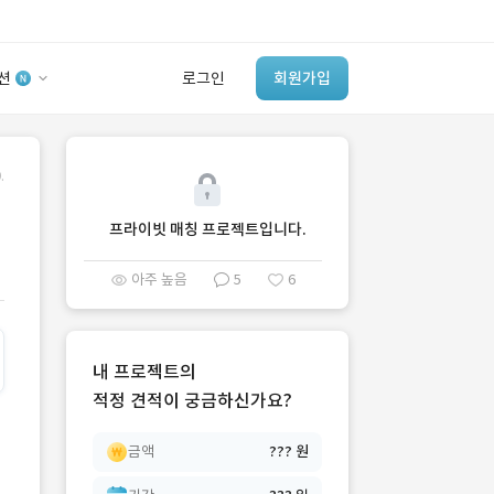
션
로그인
회원가입
유사사례 검색 AI
.
‘이런 거’ 만들어본
개발 회사 있어?
프라이빗 매칭 프로젝트입니다.
바로가기
아주 높음
5
6
내 프로젝트의
적정 견적이 궁금하신가요?
금액
??? 원