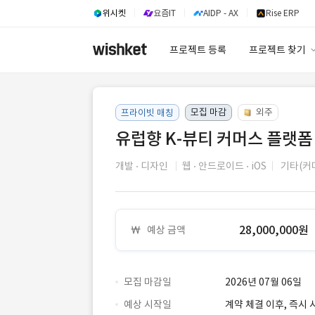
위시켓
요즘IT
AIDP - AX
Rise ERP
프로젝트 등록
프로젝트 찾기
프로젝트 찾기
모집 마감
유사사례 검색 A
외주
프라이빗 매칭
유럽향 K-뷰티 커머스 플랫폼
개발
디자인
웹
안드로이드
iOS
기타(커
28,000,000원
예상 금액
모집 마감일
2026년 07월 06일
예상 시작일
계약 체결 이후, 즉시 