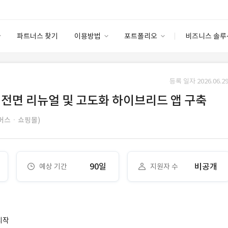
파트너스 찾기
이용방법
포트폴리오
비즈니스 솔루
이용방법
포트폴리오
엔터프라이즈
I
파트너 등급
이용후기
등록 일자 2026.06.29
안심 코드 케어
이용요금
솔루션 마켓
 전면 리뉴얼 및 고도화 하이브리드 앱 구축
고객센터
스토어
머스ㆍ쇼핑몰)
90일
비공개
예상 기간
지원자 수
시작