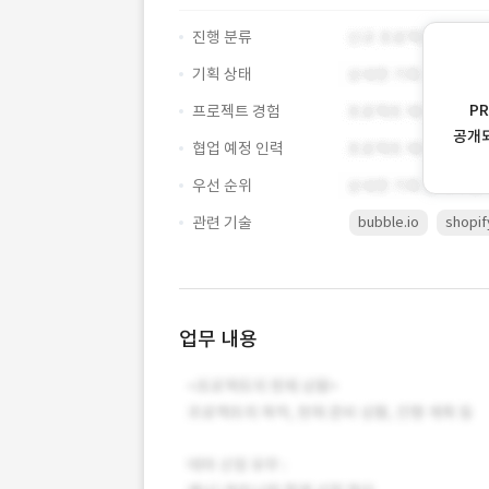
진행 분류
기획 상태
P
프로젝트 경험
공개
협업 예정 인력
우선 순위
관련 기술
bubble.io
shopif
업무 내용