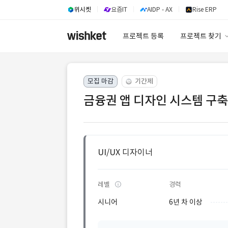
위시켓
요즘IT
AIDP - AX
Rise ERP
프로젝트 등록
프로젝트 찾기
프로젝트 찾기
모집 마감
기간제
유사사례 검색 A
금융권 앱 디자인 시스템 구축
UI/UX 디자이너
레벨
경력
시니어
6년 차 이상