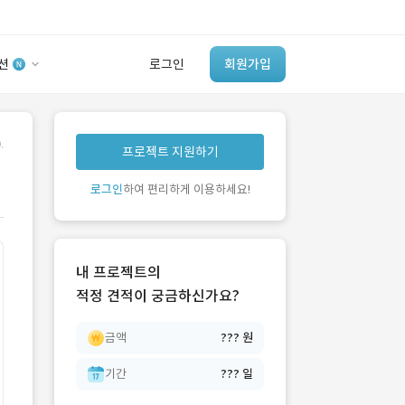
션
로그인
회원가입
유사사례 검색 AI
.
프로젝트 지원하기
‘이런 거’ 만들어본
개발 회사 있어?
로그인
하여 편리하게 이용하세요!
바로가기
내 프로젝트의
적정 견적이 궁금하신가요?
금액
??? 원
기간
??? 일