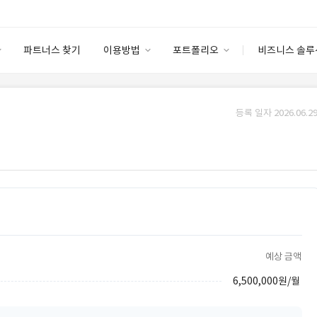
파트너스 찾기
이용방법
포트폴리오
비즈니스 솔루
이용방법
포트폴리오
엔터프라이즈
I
파트너 등급
이용후기
등록 일자 2026.06.29
안심 코드 케어
이용요금
솔루션 마켓
고객센터
스토어
예상 금액
6,500,000원/월