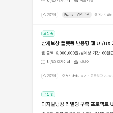
UI/UX 디자이너
미드 레벨
Figma · 경력 무관
기간제
경기도 화
🕒
모집 중
산재보상 플랫폼 반응형 웹 UI/UX
월 금액
6,000,000원
예상 기간
60일
/월
UI/UX 디자이너
시니어
기간제
· 등록일자 2026.08
부산광역시 중구
🕒
모집 중
디지털뱅킹 리빌딩 구축 프로젝트 U