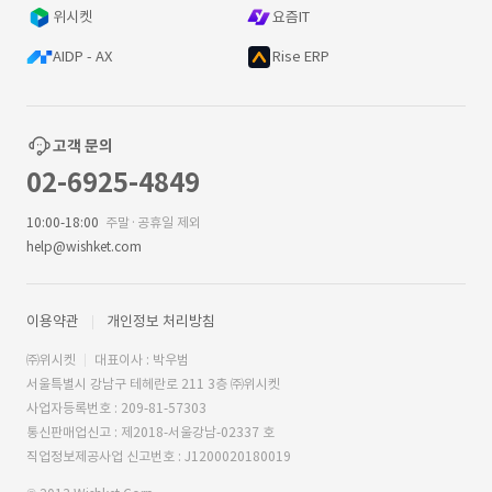
위시켓
요즘IT
AIDP - AX
Rise ERP
고객 문의
02-6925-4849
10:00-18:00
주말·공휴일 제외
help@wishket.com
이용약관
개인정보 처리방침
㈜위시켓
대표이사 : 박우범
서울특별시 강남구 테헤란로 211 3층 ㈜위시켓
사업자등록번호 : 209-81-57303
통신판매업신고 : 제2018-서울강남-02337 호
직업정보제공사업 신고번호 : J1200020180019