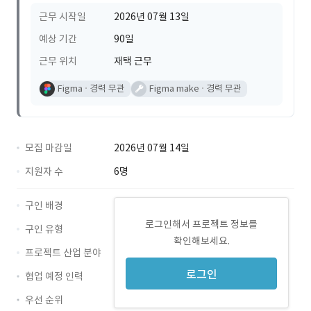
근무 시작일
2026년 07월 13일
예상 기간
90일
근무 위치
재택 근무
Figma
경력 무관
Figma make
경력 무관
모집 마감일
2026년 07월 14일
지원자 수
6명
구인 배경
로그인해서 프로젝트 정보를
구인 유형
확인해보세요.
프로젝트 산업 분야
로그인
협업 예정 인력
우선 순위