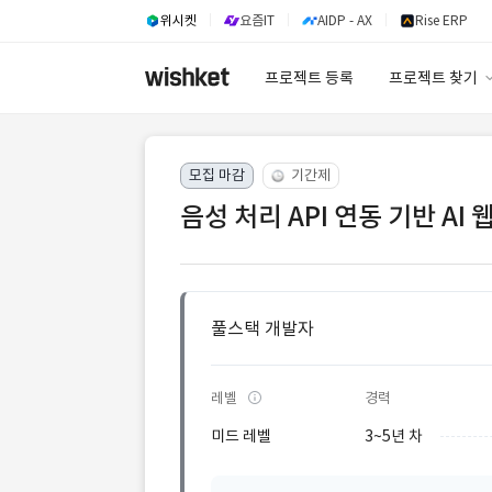
위시켓
요즘IT
AIDP - AX
Rise ERP
프로젝트 등록
프로젝트 찾기
프로젝트 찾기
모집 마감
기간제
유사사례 검색 A
음성 처리 API 연동 기반 AI
풀스택 개발자
레벨
경력
미드 레벨
3~5년 차