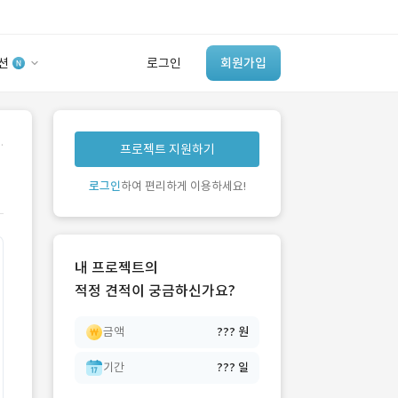
션
로그인
회원가입
유사사례 검색 AI
.
프로젝트 지원하기
‘이런 거’ 만들어본
개발 회사 있어?
로그인
하여 편리하게 이용하세요!
바로가기
내 프로젝트의
적정 견적이 궁금하신가요?
금액
??? 원
기간
??? 일