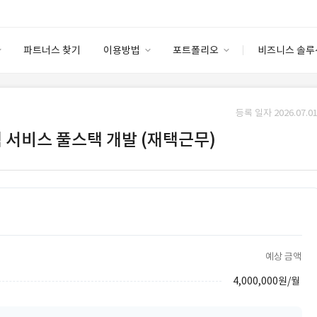
파트너스 찾기
이용방법
포트폴리오
비즈니스 솔루
이용방법
포트폴리오
엔터프라이즈
I
파트너 등급
이용후기
등록 일자 2026.07.01
안심 코드 케어
이용요금
솔루션 마켓
 웹 서비스 풀스택 개발 (재택근무)
고객센터
스토어
예상 금액
4,000,000원/월