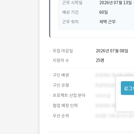
근무 시작일
2026년 07월 13일
예상 기간
60일
근무 위치
재택 근무
모집 마감일
2026년 07월 08일
지원자 수
25명
구인 배경
구인 유형
로그
프로젝트 산업 분야
협업 예정 인력
우선 순위