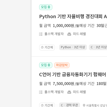
모집 중
Python 기반 자율비행 경진대회 A
월 금액
1,000,000원
예상 기간
30일
/월
풀스택 개발자
미드 레벨
Python · 3년 이상
C · 3년 이상
기간제
🕒
모집 중
마감임박
C언어 기반 금융자동화기기 펌웨어
월 금액
7,500,000원
예상 기간
180일
/월
풀스택 개발자
미드 레벨
C · 경력 무관
기간제
서울특별시 강남
🕒