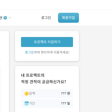
션
로그인
회원가입
유사사례 검색 AI
.
프로젝트 지원하기
‘이런 거’ 만들어본
개발 회사 있어?
로그인
하여 편리하게 이용하세요!
바로가기
내 프로젝트의
적정 견적이 궁금하신가요?
금액
??? 원
기간
??? 일