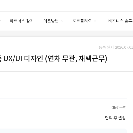
파트너스 찾기
이용방법
포트폴리오
비즈니스 솔루
이용방법
포트폴리오
엔터프라이즈
I
파트너 등급
이용후기
등록 일자 2026.07.01
안심 코드 케어
이용요금
솔루션 마켓
 UX/UI 디자인 (연차 무관, 재택근무)
고객센터
스토어
예상 금액
협의 후 결정