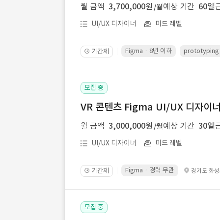
월 금액
3,700,000원
예상 기간
60일
/월
UI/UX 디자이너
미드 레벨
Figma · 8년 이하
prototypin
기간제
🕒
모집 중
VR 콘텐츠 Figma UI/UX 디자이
월 금액
3,000,000원
예상 기간
30일
/월
UI/UX 디자이너
미드 레벨
Figma · 경력 무관
기간제
경기도 화
🕒
모집 중