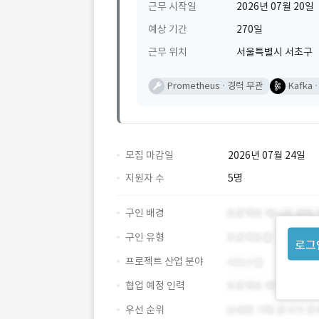
근무 시작일
2026년 07월 20일
예상 기간
270일
근무 위치
서울특별시 서초구
Prometheus
경력 무관
Kafka
모집 마감일
2026년 07월 24일
지원자 수
5명
구인 배경
구인 유형
로그
프로젝트 산업 분야
협업 예정 인력
우선 순위