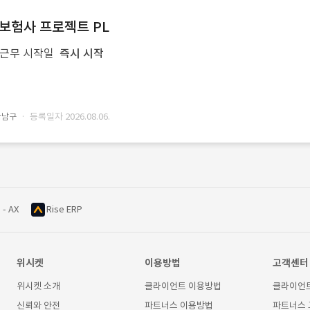
반 보험사 프로젝트 PL
근무 시작일
즉시 시작
· 등록일자 2026.08.06.
강남구
 - AX
Rise ERP
위시켓
이용방법
고객센터
위시켓 소개
클라이언트 이용방법
클라이언
신뢰와 안전
파트너스 이용방법
파트너스