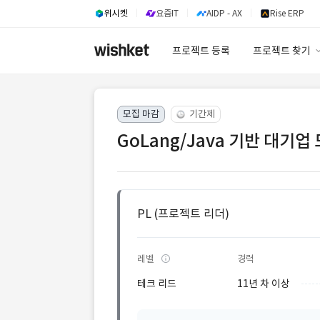
위시켓
요즘IT
AIDP - AX
Rise ERP
프로젝트 등록
프로젝트 찾기
프로젝트 찾기
모집 마감
기간제
유사사례 검색 A
GoLang/Java 기반 대기
PL (프로젝트 리더)
레벨
경력
테크 리드
11년 차 이상