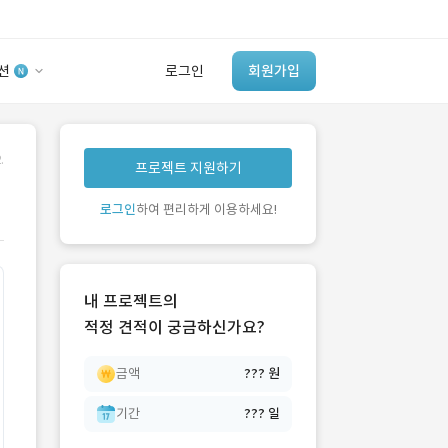
션
로그인
회원가입
유사사례 검색 AI
.
프로젝트 지원하기
‘이런 거’ 만들어본
개발 회사 있어?
로그인
하여 편리하게 이용하세요!
바로가기
내 프로젝트의
적정 견적이 궁금하신가요?
금액
??? 원
기간
??? 일