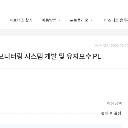
파트너스 찾기
이용방법
포트폴리오
비즈니스 솔루
이용방법
포트폴리오
엔터프라이즈
I
파트너 등급
이용후기
등록 일자 2026.07.02
안심 코드 케어
이용요금
솔루션 마켓
업 모니터링 시스템 개발 및 유지보수 PL
고객센터
스토어
예상 금액
협의 후 결정