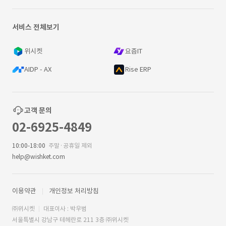
서비스 전체보기
위시켓
요즘IT
AIDP - AX
Rise ERP
고객 문의
02-6925-4849
10:00-18:00
주말·공휴일 제외
help@wishket.com
이용약관
개인정보 처리방침
㈜위시켓
대표이사 : 박우범
서울특별시 강남구 테헤란로 211 3층 ㈜위시켓