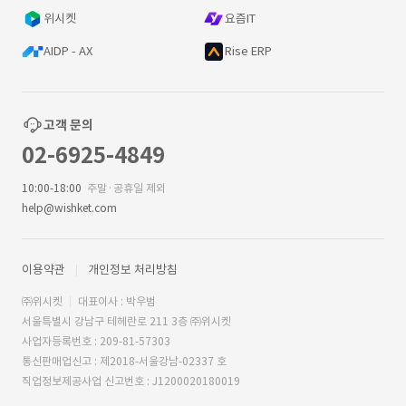
위시켓
요즘IT
AIDP - AX
Rise ERP
고객 문의
02-6925-4849
10:00-18:00
주말·공휴일 제외
help@wishket.com
이용약관
개인정보 처리방침
㈜위시켓
대표이사 : 박우범
서울특별시 강남구 테헤란로 211 3층 ㈜위시켓
사업자등록번호 : 209-81-57303
통신판매업신고 : 제2018-서울강남-02337 호
직업정보제공사업 신고번호 : J1200020180019