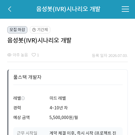
음성봇(IVR)시나리오 개발
모집 마감
기간제
🕒
음성봇(IVR)시나리오 개발
아주 높음
1
등록 일자 2026.07.03.
풀스택 개발자
레벨
미드 레벨
경력
4~10년 차
예상 금액
5,500,000원/월
근무 시작일
계약 체결 이후, 즉시 시작 (프로젝트 진