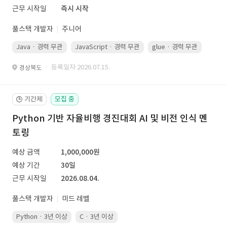
근무 시작일
즉시 시작
풀스택 개발자
주니어
Java · 경력 무관
JavaScript · 경력 무관
glue · 경력 무관
· 등록일자 2026.07.15.
경상북도
기간제
모집 중
🕒
Python 기반 자율비행 경진대회 AI 및 비전 인식 멘
토링
예상 금액
1,000,000원
예상 기간
30일
근무 시작일
2026.08.04.
풀스택 개발자
미드 레벨
Python · 3년 이상
C · 3년 이상