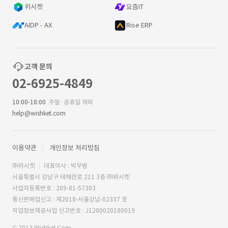
위시켓
요즘IT
AIDP - AX
Rise ERP
고객 문의
02-6925-4849
10:00-18:00
주말·공휴일 제외
help@wishket.com
이용약관
개인정보 처리방침
㈜위시켓
대표이사 : 박우범
서울특별시 강남구 테헤란로 211 3층 ㈜위시켓
사업자등록번호 : 209-81-57303
통신판매업신고 : 제2018-서울강남-02337 호
직업정보제공사업 신고번호 : J1200020180019
© 2013 Wishket Corp.