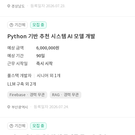
· 등록일자 2026.07.23.
경상남도
기간제
모집 중
🕒
Python 기반 추천 시스템 AI 모델 개발
예상 금액
6,000,000원
예상 기간
90일
근무 시작일
즉시 시작
풀스택 개발자
시니어 외 1개
LLM 구축 외 2개
Firebase · 경력 무관
RAG · 경력 무관
re-ranking · 경력 무관
P
· 등록일자 2026.07.24.
부산광역시
기간제
모집 중
🕒