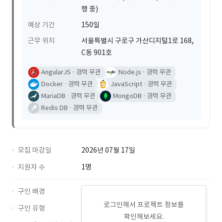
행 중)
예상 기간
150일
근무 위치
서울특별시 구로구 가산디지털1로 168,
C동 901호
AngularJS
경력 무관
Node.js
경력 무관
Docker
경력 무관
JavaScript
경력 무관
MariaDB
경력 무관
MongoDB
경력 무관
Redis DB
경력 무관
모집 마감일
2026년 07월 17일
지원자 수
1명
구인 배경
로그인해서 프로젝트 정보를
구인 유형
확인해보세요.