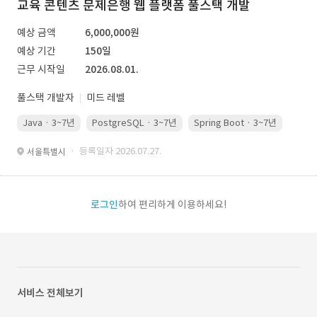
교육 콘텐츠 문제은행 웹 플랫폼 풀스택 개발
예상 금액
6,000,000원
예상 기간
150일
근무 시작일
2026.08.01.
풀스택 개발자
미드 레벨
Java · 3~7년
PostgreSQL · 3~7년
Spring Boot · 3~7년
Pyth
· 등록일자 2026.07.27.
서울특별시
로그인
하여 편리하게 이용하세요!
서비스 전체보기