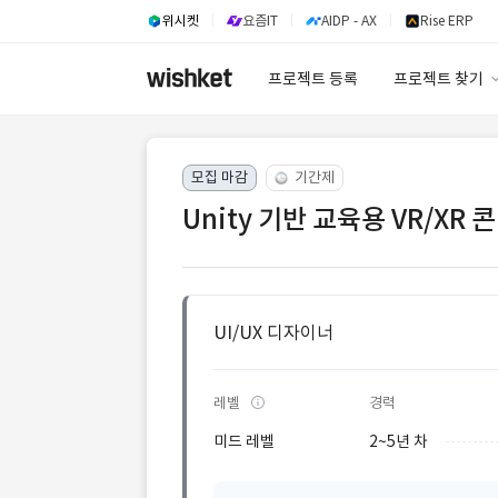
위시켓
요즘IT
AIDP - AX
Rise ERP
프로젝트 등록
프로젝트 찾기
프로젝트 찾기
모집 마감
기간제
유사사례 검색 A
Unity 기반 교육용 VR/XR 
UI/UX 디자이너
레벨
경력
미드 레벨
2~5년 차