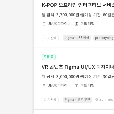
K-POP 오프라인 인터랙티브 서비스 
월 금액
3,700,000원
예상 기간
60일
/월
UI/UX 디자이너
미드 레벨
Figma · 8년 이하
prototypin
기간제
🕒
모집 중
VR 콘텐츠 Figma UI/UX 디자이
월 금액
3,000,000원
예상 기간
30일
/월
UI/UX 디자이너
미드 레벨
Figma · 경력 무관
기간제
경기도 화
🕒