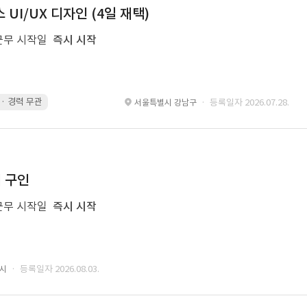
UI/UX 디자인 (4일 재택)
근무 시작일
즉시 시작
g · 경력 무관
led 화면 대응 · 경력 무관
Motiongraphic · 경력 무관
des
· 등록일자 2026.07.28.
서울특별시 강남구
너 구인
근무 시작일
즉시 시작
· 등록일자 2026.08.03.
성시