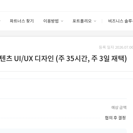
파트너스 찾기
이용방법
포트폴리오
비즈니스 솔루
이용방법
포트폴리오
엔터프라이즈
I
파트너 등급
이용후기
등록 일자 2026.07.06
안심 코드 케어
이용요금
솔루션 마켓
콘텐츠 UI/UX 디자인 (주 35시간, 주 3일 재택)
고객센터
스토어
예상 금액
협의 후 결정