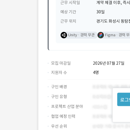
근무 시작일
계약 체결 이후, 즉시
예상 기간
30일
근무 위치
경기도 화성시 동탐첨
Unity
경력 무관
Figma
경력 
모집 마감일
2026년 07월 27일
지원자 수
4명
구인 배경
구인 유형
로그
프로젝트 산업 분야
협업 예정 인력
우선 순위