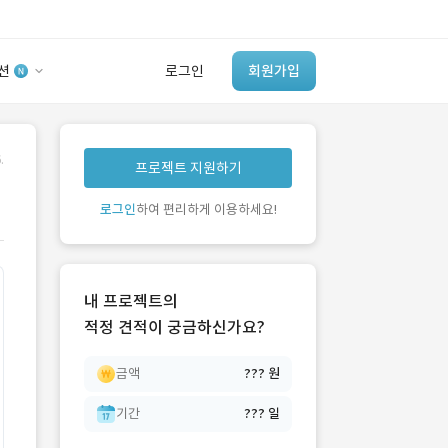
션
로그인
회원가입
유사사례 검색 AI
.
프로젝트 지원하기
‘이런 거’ 만들어본
개발 회사 있어?
로그인
하여 편리하게 이용하세요!
바로가기
내 프로젝트의
적정 견적이 궁금하신가요?
금액
??? 원
기간
??? 일