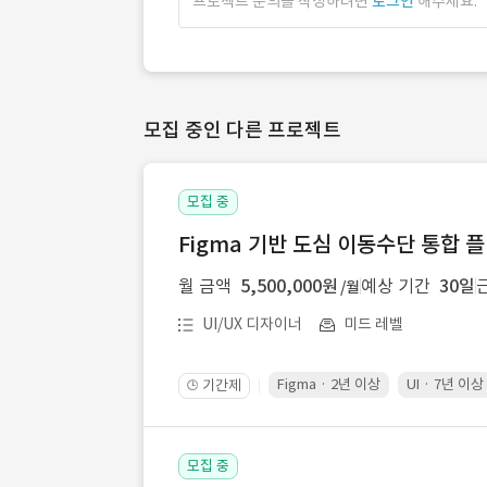
프로젝트 문의를 작성하려면
로그인
해주세요.
모집 중인 다른 프로젝트
모집 중
Figma 기반 도심 이동수단 통합 플
월 금액
5,500,000원
예상 기간
30일
/월
UI/UX 디자이너
미드 레벨
Figma · 2년 이상
UI · 7년 이상
기간제
🕒
모집 중