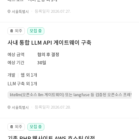
· 등록일자 2026.07.27.
서울특별시
외주
모집 중
📔
사내 통합 LLM API 게이트웨이 구축
예상 금액
협의 후 결정
예상 기간
30일
개발
웹 외 1개
LLM 구축 외 1개
litellm(오픈소스 llm 게이트웨이) 또는 langfuse 등 검증된 오픈소스 프
· 등록일자 2026.07.28.
서울특별시
외주
모집 중
📔
기존 PHP 웹사이트 AWS 호스팅 이전