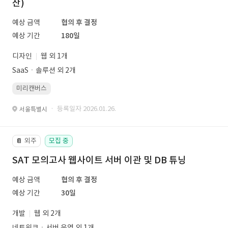
산)
예상 금액
협의 후 결정
예상 기간
180일
디자인
웹 외 1개
SaaSㆍ솔루션 외 2개
미리캔버스
· 등록일자 2026.01.26.
서울특별시
외주
모집 중
📔
SAT 모의고사 웹사이트 서버 이관 및 DB 튜닝
예상 금액
협의 후 결정
예상 기간
30일
개발
웹 외 2개
네트워크ㆍ서버 운영 외 1개