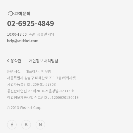
고객 문의
02-6925-4849
10:00-18:00
주말·공휴일 제외
help@wishket.com
이용약관
개인정보 처리방침
㈜위시켓
대표이사 : 박우범
서울특별시 강남구 테헤란로 211 3층 ㈜위시켓
사업자등록번호 : 209-81-57303
통신판매업신고 : 제2018-서울강남-02337 호
직업정보제공사업 신고번호 : J1200020180019
© 2013 Wishket Corp.