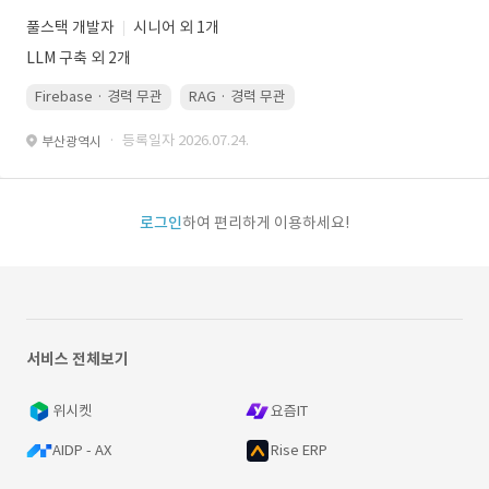
풀스택 개발자
시니어 외 1개
LLM 구축 외 2개
Firebase · 경력 무관
RAG · 경력 무관
re-ranking · 경력 무관
P
· 등록일자 2026.07.24.
부산광역시
로그인
하여 편리하게 이용하세요!
서비스 전체보기
위시켓
요즘IT
AIDP - AX
Rise ERP