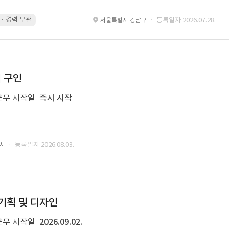
g · 경력 무관
led 화면 대응 · 경력 무관
Motiongraphic · 경력 무관
des
· 등록일자 2026.07.28.
서울특별시 강남구
너 구인
근무 시작일
즉시 시작
· 등록일자 2026.08.03.
성시
 기획 및 디자인
근무 시작일
2026.09.02.