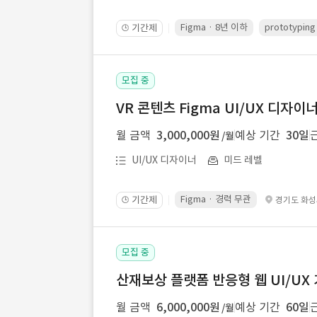
Figma · 8년 이하
prototypin
기간제
🕒
모집 중
VR 콘텐츠 Figma UI/UX 디자이
월 금액
3,000,000원
예상 기간
30일
/월
UI/UX 디자이너
미드 레벨
Figma · 경력 무관
기간제
경기도 화
🕒
모집 중
산재보상 플랫폼 반응형 웹 UI/UX
월 금액
6,000,000원
예상 기간
60일
/월