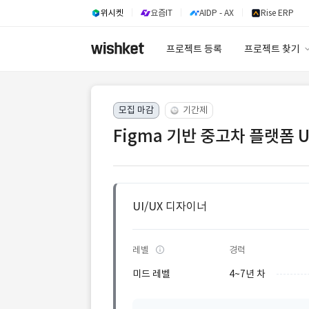
위시켓
요즘IT
AIDP - AX
Rise ERP
프로젝트 등록
프로젝트 찾기
프로젝트 찾기
모집 마감
기간제
유사사례 검색 A
Figma 기반 중고차 플랫폼 U
UI/UX 디자이너
레벨
경력
미드 레벨
4~7년 차