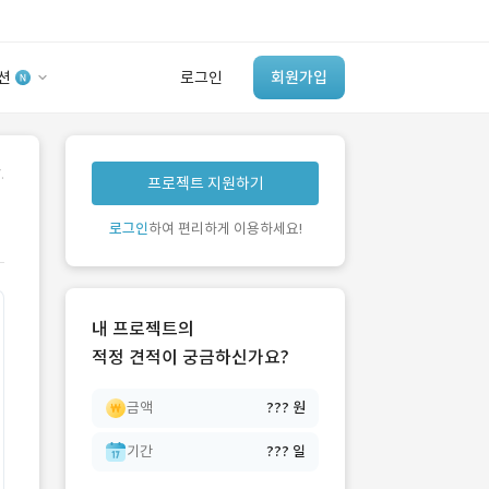
션
로그인
회원가입
유사사례 검색 AI
.
프로젝트 지원하기
‘이런 거’ 만들어본
개발 회사 있어?
로그인
하여 편리하게 이용하세요!
바로가기
내 프로젝트의
적정 견적이 궁금하신가요?
금액
??? 원
기간
??? 일