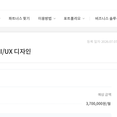
파트너스 찾기
이용방법
포트폴리오
비즈니스 솔루
이용방법
포트폴리오
엔터프라이즈
I
파트너 등급
이용후기
등록 일자 2026.07.07
안심 코드 케어
이용요금
솔루션 마켓
I/UX 디자인
고객센터
스토어
예상 금액
3,700,000원/월