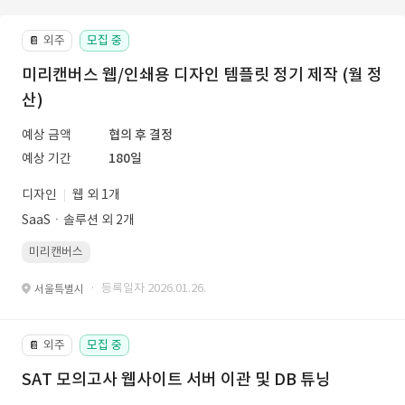
외주
모집 중
📔
미리캔버스 웹/인쇄용 디자인 템플릿 정기 제작 (월 정
산)
예상 금액
협의 후 결정
예상 기간
180일
디자인
웹 외 1개
SaaSㆍ솔루션 외 2개
미리캔버스
· 등록일자 2026.01.26.
서울특별시
외주
모집 중
📔
SAT 모의고사 웹사이트 서버 이관 및 DB 튜닝