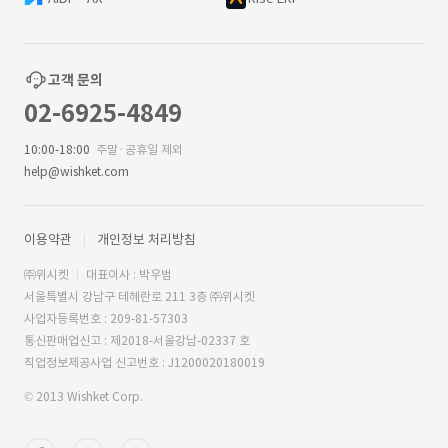
고객 문의
02-6925-4849
10:00-18:00
주말·공휴일 제외
help@wishket.com
이용약관
개인정보 처리방침
㈜위시켓
대표이사 : 박우범
서울특별시 강남구 테헤란로 211 3층 ㈜위시켓
사업자등록번호 : 209-81-57303
통신판매업신고 : 제2018-서울강남-02337 호
직업정보제공사업 신고번호 : J1200020180019
© 2013 Wishket Corp.