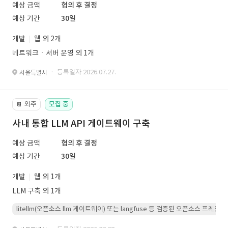
예상 금액
협의 후 결정
예상 기간
30일
개발
웹 외 2개
네트워크ㆍ서버 운영 외 1개
· 등록일자 2026.07.27.
서울특별시
외주
모집 중
📔
사내 통합 LLM API 게이트웨이 구축
예상 금액
협의 후 결정
예상 기간
30일
개발
웹 외 1개
LLM 구축 외 1개
litellm(오픈소스 llm 게이트웨이) 또는 langfuse 등 검증된 오픈소스 프