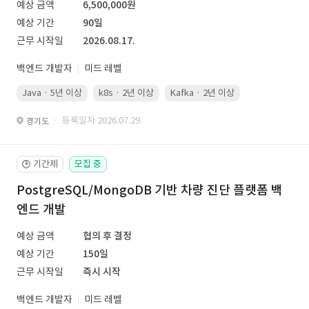
예상 금액
6,500,000원
예상 기간
90일
근무 시작일
2026.08.17.
백엔드 개발자
미드 레벨
Java · 5년 이상
k8s · 2년 이상
Kafka · 2년 이상
· 등록일자 2026.07.29.
경기도
기간제
모집 중
🕒
PostgreSQL/MongoDB 기반 차량 진단 플랫폼 백
엔드 개발
예상 금액
협의 후 결정
예상 기간
150일
근무 시작일
즉시 시작
백엔드 개발자
미드 레벨