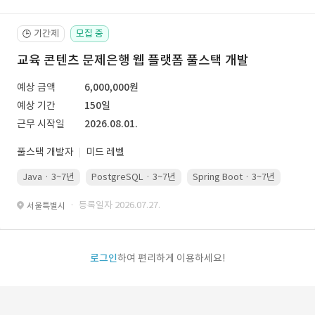
기간제
모집 중
🕒
교육 콘텐츠 문제은행 웹 플랫폼 풀스택 개발
예상 금액
6,000,000원
예상 기간
150일
근무 시작일
2026.08.01.
풀스택 개발자
미드 레벨
Java · 3~7년
PostgreSQL · 3~7년
Spring Boot · 3~7년
Pyth
· 등록일자 2026.07.27.
서울특별시
로그인
하여 편리하게 이용하세요!