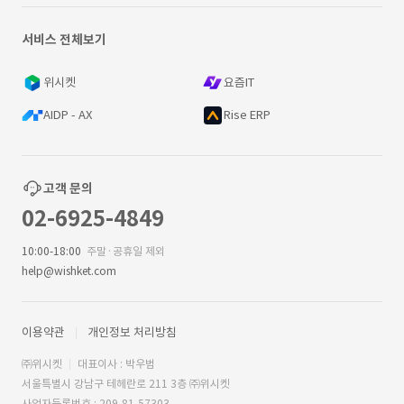
서비스 전체보기
위시켓
요즘IT
AIDP - AX
Rise ERP
고객 문의
02-6925-4849
10:00-18:00
주말·공휴일 제외
help@wishket.com
이용약관
개인정보 처리방침
㈜위시켓
대표이사 : 박우범
서울특별시 강남구 테헤란로 211 3층 ㈜위시켓
사업자등록번호 : 209-81-57303