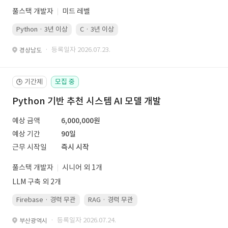
풀스택 개발자
미드 레벨
Python · 3년 이상
C · 3년 이상
· 등록일자 2026.07.23.
경상남도
기간제
모집 중
🕒
Python 기반 추천 시스템 AI 모델 개발
예상 금액
6,000,000원
예상 기간
90일
근무 시작일
즉시 시작
풀스택 개발자
시니어 외 1개
LLM 구축 외 2개
Firebase · 경력 무관
RAG · 경력 무관
re-ranking · 경력 무관
P
· 등록일자 2026.07.24.
부산광역시