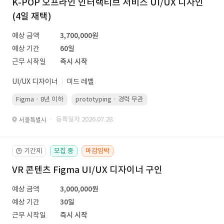
K-POP 오프라인 인터랙티브 서비스 UI/UX 디자인
(4일 재택)
예상 금액
3,700,000원
예상 기간
60일
근무 시작일
즉시 시작
UI/UX 디자이너
미드 레벨
Figma · 8년 이하
prototyping · 경력 무관
led 화면 대응 · 경력 무관
· 등록일자 2026.07.28.
서울특별시
기간제
모집 중
마감임박
🕒
VR 콘텐츠 Figma UI/UX 디자이너 구인
예상 금액
3,000,000원
예상 기간
30일
근무 시작일
즉시 시작