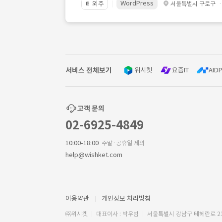
WordPress
외주
서울특별시 구로구
📔
서비스 전체보기
위시켓
요즘IT
AIDP
고객 문의
02-6925-4849
10:00-18:00
주말·공휴일 제외
help@wishket.com
이용약관
개인정보 처리방침
㈜위시켓
대표이사 : 박우범
서울특별시 강남구 테헤란로 2