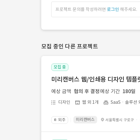
프로젝트 문의를 작성하려면
로그인
해주세요.
모집 중인 다른 프로젝트
모집 중
미리캔버스 웹/인쇄용 디자인 템플릿 
예상 금액
협의 후 결정
예상 기간
180일
디자인
웹 외 1개
SaaSㆍ솔루션 
미리캔버스
외주
·
서울특별시 구로구
📔