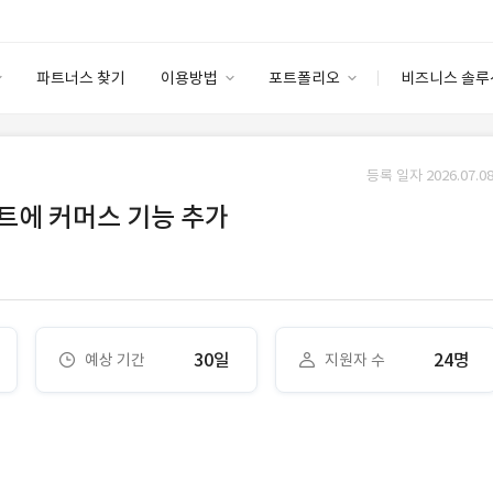
파트너스 찾기
이용방법
포트폴리오
비즈니스 솔루
이용방법
포트폴리오
엔터프라이즈
I
파트너 등급
이용후기
등록 일자 2026.07.08
안심 코드 케어
이용요금
솔루션 마켓
트에 커머스 기능 추가
고객센터
스토어
30일
24명
예상 기간
지원자 수