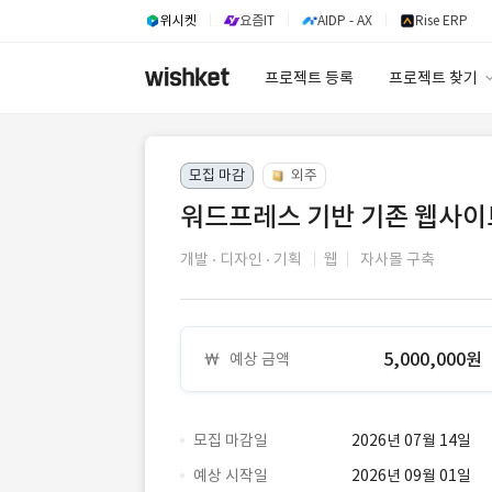
위시켓
요즘IT
AIDP - AX
Rise ERP
프로젝트 등록
프로젝트 찾기
프로젝트 찾기
모집 마감
외주
유사사례 검색 A
워드프레스 기반 기존 웹사이
개발
디자인
기획
웹
자사몰 구축
5,000,000원
예상 금액
모집 마감일
2026년 07월 14일
예상 시작일
2026년 09월 01일