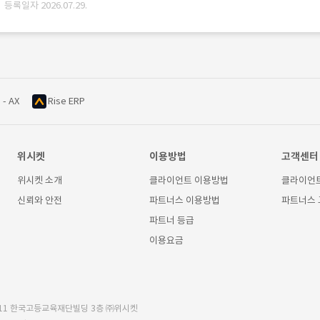
· 등록일자 2026.07.29.
 - AX
Rise ERP
위시켓
이용방법
고객센터
위시켓 소개
클라이언트 이용방법
클라이언
신뢰와 안전
파트너스 이용방법
파트너스
파트너 등급
이용요금
11 한국고등교육재단빌딩 3층 ㈜위시켓