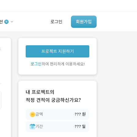
션
로그인
회원가입
유사사례 검색 AI
.
프로젝트 지원하기
‘이런 거’ 만들어본
개발 회사 있어?
로그인
하여 편리하게 이용하세요!
바로가기
내 프로젝트의
적정 견적이 궁금하신가요?
금액
??? 원
기간
??? 일