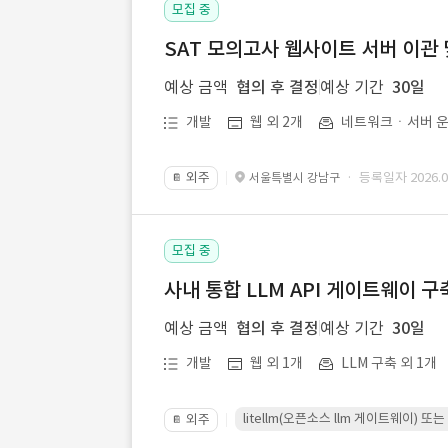
모집 중
SAT 모의고사 웹사이트 서버 이관 
예상 금액
협의 후 결정
예상 기간
30일
개발
웹 외 2개
네트워크ㆍ서버 운
외주
· 등록일자 2026.07
서울특별시 강남구
📔
모집 중
사내 통합 LLM API 게이트웨이 구
예상 금액
협의 후 결정
예상 기간
30일
개발
웹 외 1개
LLM 구축 외 1개
litellm(오픈소스 llm 게이트웨이)
외주
📔