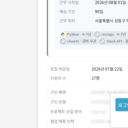
근무 시작일
2026년 08월 01일
예상 기간
90일
근무 위치
서울특별시 성동구 뚝
Python
4~7년
restapi
4~7년
sheets
경력 무관
Slack API
경
모집 마감일
2026년 07월 22일
지원자 수
27명
구인 배경
구인 유형
로그
프로젝트 산업 분야
협업 예정 인력