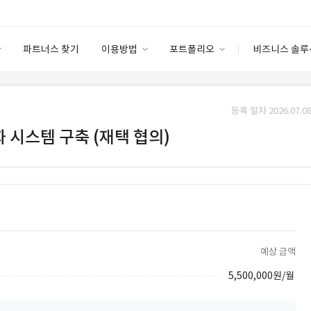
파트너스 찾기
이용방법
포트폴리오
비즈니스 솔루
이용방법
포트폴리오
엔터프라이즈
I
파트너 등급
이용후기
등록 일자 2026.07.08
안심 코드 케어
이용요금
솔루션 마켓
동화 시스템 구축 (재택 협의)
고객센터
스토어
예상 금액
5,500,000원/월