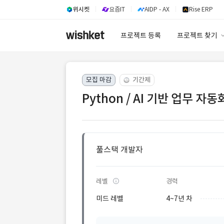
위시켓
요즘IT
AIDP - AX
Rise ERP
프로젝트 등록
프로젝트 찾기
프로젝트 찾기
모집 마감
기간제
유사사례 검색 A
Python / AI 기반 업무 자
풀스택 개발자
레벨
경력
미드 레벨
4~7년 차