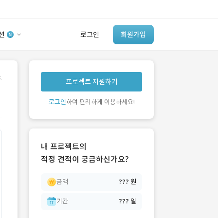
션
로그인
회원가입
유사사례 검색 AI
.
프로젝트 지원하기
‘이런 거’ 만들어본
개발 회사 있어?
로그인
하여 편리하게 이용하세요!
바로가기
내 프로젝트의
적정 견적이 궁금하신가요?
금액
??? 원
기간
??? 일