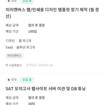
외주
모집 중
📔
미리캔버스 웹/인쇄용 디자인 템플릿 정기 제작 (월 정
산)
예상 금액
협의 후 결정
예상 기간
180일
디자인
웹 외 1개
SaaSㆍ솔루션 외 2개
미리캔버스
· 등록일자 2026.01.26.
서울특별시
외주
모집 중
📔
SAT 모의고사 웹사이트 서버 이관 및 DB 튜닝
예상 금액
협의 후 결정
예상 기간
30일