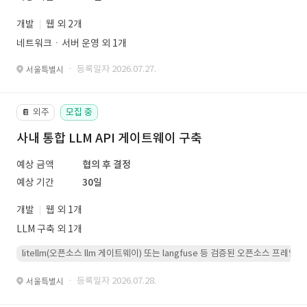
개발
웹 외 2개
네트워크ㆍ서버 운영 외 1개
· 등록일자 2026.07.27.
서울특별시
외주
모집 중
📔
사내 통합 LLM API 게이트웨이 구축
예상 금액
협의 후 결정
예상 기간
30일
개발
웹 외 1개
LLM 구축 외 1개
litellm(오픈소스 llm 게이트웨이) 또는 langfuse 등 검증된 오픈소스 프
· 등록일자 2026.07.28.
서울특별시