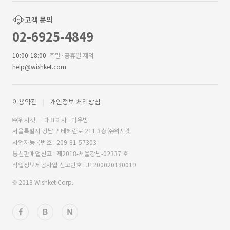
고객 문의
02-6925-4849
10:00-18:00
주말·공휴일 제외
help@wishket.com
이용약관
개인정보 처리방침
㈜위시켓
대표이사 : 박우범
서울특별시 강남구 테헤란로 211 3층 ㈜위시켓
사업자등록번호 : 209-81-57303
통신판매업신고 : 제2018-서울강남-02337 호
직업정보제공사업 신고번호 : J1200020180019
© 2013 Wishket Corp.