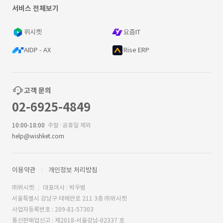
서비스 전체보기
위시켓
요즘IT
AIDP - AX
Rise ERP
고객 문의
02-6925-4849
10:00-18:00
주말·공휴일 제외
help@wishket.com
이용약관
개인정보 처리방침
㈜위시켓
대표이사 : 박우범
서울특별시 강남구 테헤란로 211 3층 ㈜위시켓
사업자등록번호 : 209-81-57303
통신판매업신고 : 제2018-서울강남-02337 호