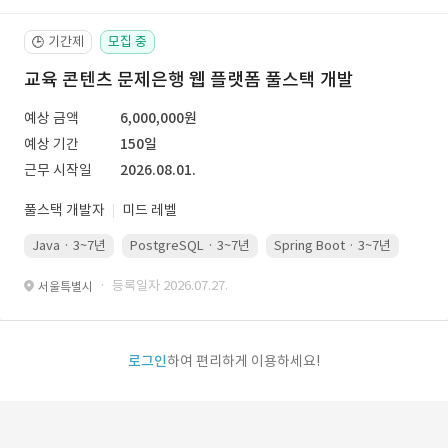
기간제
모집 중
🕒
교육 콘텐츠 문제은행 웹 플랫폼 풀스택 개발
예상 금액
6,000,000원
예상 기간
150일
근무 시작일
2026.08.01.
풀스택 개발자
미드 레벨
Java · 3~7년
PostgreSQL · 3~7년
Spring Boot · 3~7년
Pyth
· 등록일자 2026.07.27.
서울특별시
로그인
하여 편리하게 이용하세요!