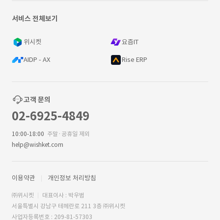
서비스 전체보기
위시켓
요즘IT
AIDP - AX
Rise ERP
고객 문의
02-6925-4849
10:00-18:00
주말·공휴일 제외
help@wishket.com
이용약관
개인정보 처리방침
㈜위시켓
대표이사 : 박우범
서울특별시 강남구 테헤란로 211 3층 ㈜위시켓
사업자등록번호 : 209-81-57303