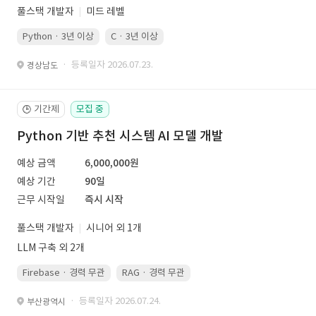
풀스택 개발자
미드 레벨
Python · 3년 이상
C · 3년 이상
· 등록일자 2026.07.23.
경상남도
기간제
모집 중
🕒
Python 기반 추천 시스템 AI 모델 개발
예상 금액
6,000,000원
예상 기간
90일
근무 시작일
즉시 시작
풀스택 개발자
시니어 외 1개
LLM 구축 외 2개
Firebase · 경력 무관
RAG · 경력 무관
re-ranking · 경력 무관
P
· 등록일자 2026.07.24.
부산광역시