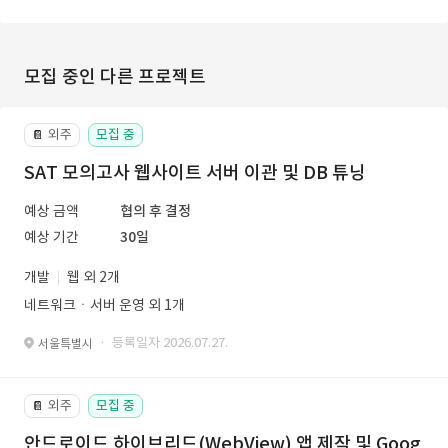
모집 중인 다른 프로젝트
외주
모집 중
📔
SAT 모의고사 웹사이트 서버 이관 및 DB 튜닝
예상 금액
협의 후 결정
예상 기간
30일
개발
웹 외 2개
네트워크ㆍ서버 운영 외 1개
· 등록일자 2026.07.27.
서울특별시
외주
모집 중
📔
안드로이드 하이브리드(WebView) 앱 제작 및 Goog