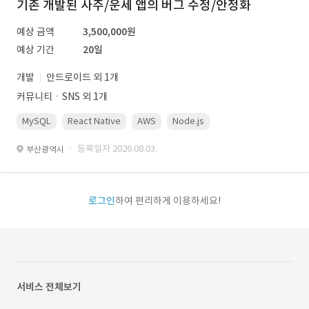
기존 개발된 사주/운세 앱의 버그 수정/안정화
예상 금액
3,500,000원
예상 기간
20일
개발
안드로이드 외 1개
커뮤니티ㆍSNS 외 1개
MySQL
React Native
AWS
Node.js
· 등록일자 2026.08.03.
부산광역시
로그인
하여 편리하게 이용하세요!
서비스 전체보기