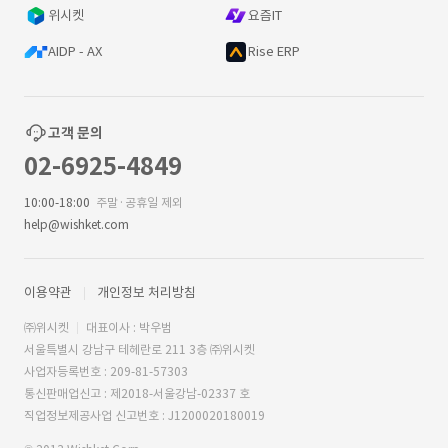
위시켓
요즘IT
AIDP - AX
Rise ERP
고객 문의
02-6925-4849
10:00-18:00
주말·공휴일 제외
help@wishket.com
이용약관
개인정보 처리방침
㈜위시켓
대표이사 : 박우범
서울특별시 강남구 테헤란로 211 3층 ㈜위시켓
사업자등록번호 : 209-81-57303
통신판매업신고 : 제2018-서울강남-02337 호
직업정보제공사업 신고번호 : J1200020180019