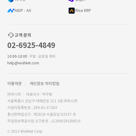
AIDP - AX
Rise ERP
고객 문의
02-6925-4849
10:00-18:00
주말·공휴일 제외
help@wishket.com
이용약관
개인정보 처리방침
㈜위시켓
대표이사 : 박우범
서울특별시 강남구 테헤란로 211 3층 ㈜위시켓
사업자등록번호 : 209-81-57303
통신판매업신고 : 제2018-서울강남-02337 호
직업정보제공사업 신고번호 : J1200020180019
© 2013 Wishket Corp.