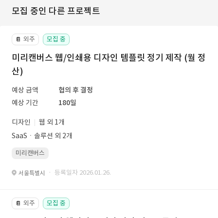
모집 중인 다른 프로젝트
외주
모집 중
📔
미리캔버스 웹/인쇄용 디자인 템플릿 정기 제작 (월 정
산)
예상 금액
협의 후 결정
예상 기간
180일
디자인
웹 외 1개
SaaSㆍ솔루션 외 2개
미리캔버스
· 등록일자 2026.01.26.
서울특별시
외주
모집 중
📔