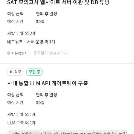
SAT 모의고사 웹사이트 서버 이관 및 DB 튜닝
예상 금액
협의 후 결정
예상 기간
30일
개발
웹 외 2개
네트워크ㆍ서버 운영 외 1개
· 등록일자 2026.07.27.
서울특별시
외주
모집 중
📔
사내 통합 LLM API 게이트웨이 구축
예상 금액
협의 후 결정
예상 기간
30일
개발
웹 외 1개
LLM 구축 외 1개
litellm(오픈소스 llm 게이트웨이) 또는 langfuse 등 검증된 오픈소스 프