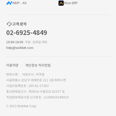
AIDP - AX
Rise ERP
고객 문의
02-6925-4849
10:00-18:00
주말·공휴일 제외
help@wishket.com
이용약관
개인정보 처리방침
㈜위시켓
대표이사 : 박우범
서울특별시 강남구 테헤란로 211 3층 ㈜위시켓
사업자등록번호 : 209-81-57303
통신판매업신고 : 제2018-서울강남-02337 호
직업정보제공사업 신고번호 : J1200020180019
© 2013 Wishket Corp.