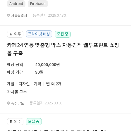
Android
Firebase
· 등록일자 2026.07.30.
서울특별시
외주
프라이빗 매칭
모집 중
📔
카페24 연동 맞춤형 박스 자동견적 웹투프린트 쇼핑
몰 구축
예상 금액
40,000,000원
예상 기간
90일
개발 · 디자인 · 기획
웹 외 2개
자사몰 구축
· 등록일자 2026.08.03.
충청남도
외주
모집 중
📔