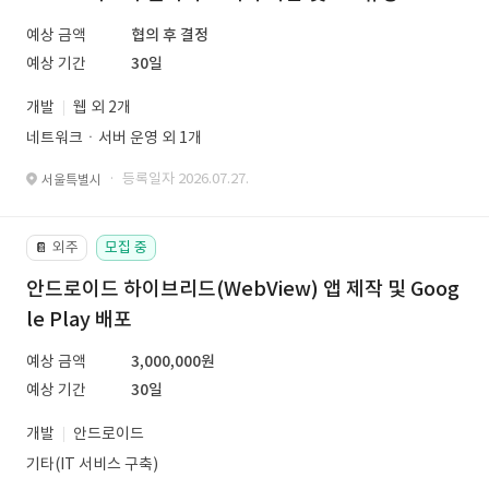
예상 금액
협의 후 결정
예상 기간
30일
개발
웹 외 2개
네트워크ㆍ서버 운영 외 1개
· 등록일자 2026.07.27.
서울특별시
외주
모집 중
📔
안드로이드 하이브리드(WebView) 앱 제작 및 Goog
le Play 배포
예상 금액
3,000,000원
예상 기간
30일
개발
안드로이드
기타(IT 서비스 구축)