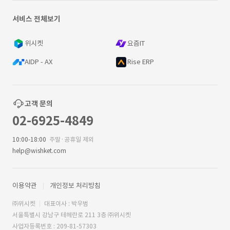
서비스 전체보기
위시켓
요즘IT
AIDP - AX
Rise ERP
고객 문의
02-6925-4849
10:00-18:00
주말·공휴일 제외
help@wishket.com
이용약관
개인정보 처리방침
㈜위시켓
대표이사 : 박우범
서울특별시 강남구 테헤란로 211 3층 ㈜위시켓
사업자등록번호 : 209-81-57303