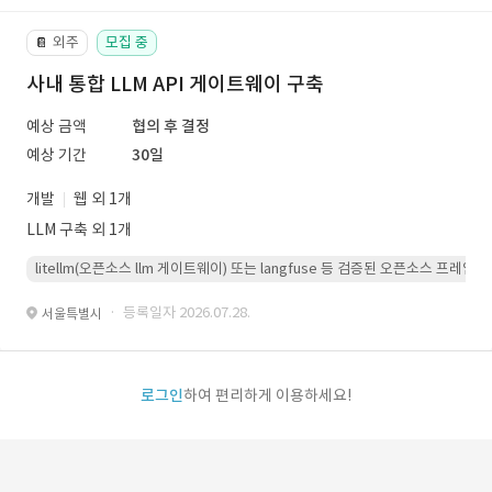
외주
모집 중
📔
사내 통합 LLM API 게이트웨이 구축
예상 금액
협의 후 결정
예상 기간
30일
개발
웹 외 1개
LLM 구축 외 1개
litellm(오픈소스 llm 게이트웨이) 또는 langfuse 등 검증된 오픈소스 프
· 등록일자 2026.07.28.
서울특별시
로그인
하여 편리하게 이용하세요!