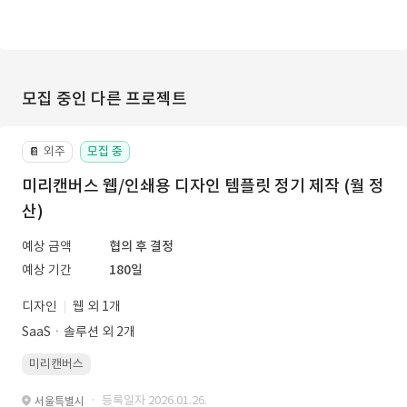
모집 중인 다른 프로젝트
외주
모집 중
📔
미리캔버스 웹/인쇄용 디자인 템플릿 정기 제작 (월 정
산)
예상 금액
협의 후 결정
예상 기간
180일
디자인
웹 외 1개
SaaSㆍ솔루션 외 2개
미리캔버스
· 등록일자 2026.01.26.
서울특별시