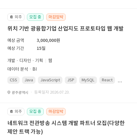
외주
모집 중
마감임박
📔
위치 기반 광융합기업 산업지도 프로토타입 웹 개발
예상 금액
3,000,000원
예상 기간
15일
개발 · 디자인 · 기획
웹
데이터 분석ㆍBI
CSS
Java
JavaScript
JSP
MySQL
React
Spring
· 등록일자 2026.07.23.
광주광역시
외주
모집 중
마감임박
📔
네트워크 전관방송 시스템 개발 파트너 모집(다양한
제안 트랙 가능)