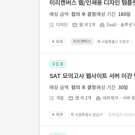
미리캔버스 웹/인쇄용 디자인 템플릿 
예상 금액
협의 후 결정
예상 기간
180일
디자인
웹 외 1개
SaaSㆍ솔루션 
미리캔버스
외주
·
서울특별시 구로구
📔
모집 중
SAT 모의고사 웹사이트 서버 이관 
예상 금액
협의 후 결정
예상 기간
30일
개발
웹 외 2개
네트워크ㆍ서버 운
외주
· 등록일자 2026.07
서울특별시 강남구
📔