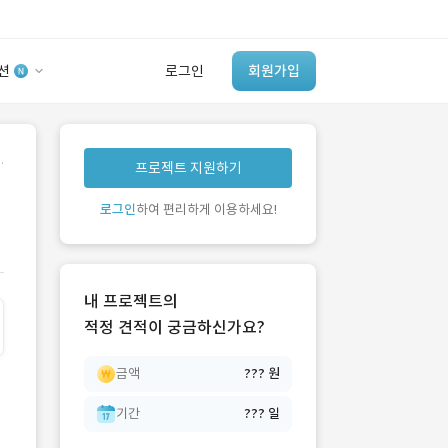
션
로그인
회원가입
유사사례 검색 AI
.
프로젝트 지원하기
‘이런 거’ 만들어본
개발 회사 있어?
로그인
하여 편리하게 이용하세요!
바로가기
내 프로젝트의
적정 견적이 궁금하신가요?
금액
??? 원
기간
??? 일