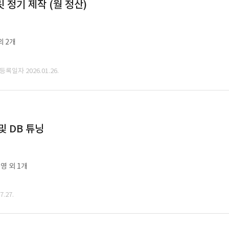
정기 제작 (월 정산)
외 2개
 등록일자 2026.01.26.
및 DB 튜닝
영 외 1개
.27.