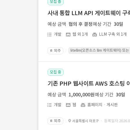
모집 중
사내 통합 LLM API 게이트웨이 구
예상 금액
협의 후 결정
예상 기간
30일
개발
웹 외 1개
LLM 구축 외 1개
litellm(오픈소스 llm 게이트웨이)
외주
📔
모집 중
기존 PHP 웹사이트 AWS 호스팅 
예상 금액
1,000,000원
예상 기간
30일
개발
웹
홈페이지ㆍ게시판
외주
· 등록일자 2026.07
서울특별시 마포구
📔