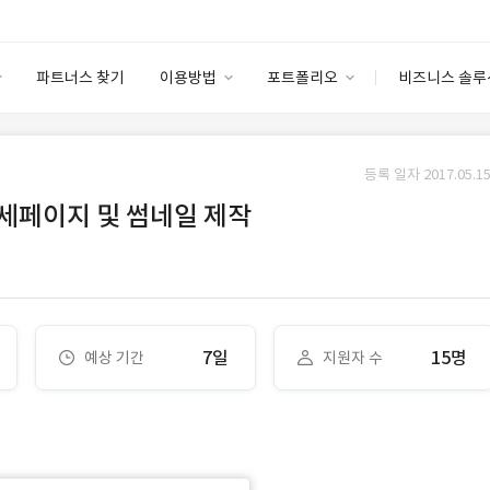
파트너스 찾기
이용방법
포트폴리오
비즈니스 솔루
이용방법
포트폴리오
엔터프라이즈
I
파트너 등급
이용후기
등록 일자 2017.05.15
안심 코드 케어
이용요금
솔루션 마켓
세페이지 및 썸네일 제작
고객센터
스토어
7일
15명
예상 기간
지원자 수