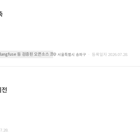
축
 또는 langfuse 등 검증된 오픈소스 프레임워크를 기반으로 시스템을 구축
· 등록일자 2026.07.28.
서울특별시 송파구
이전
.28.