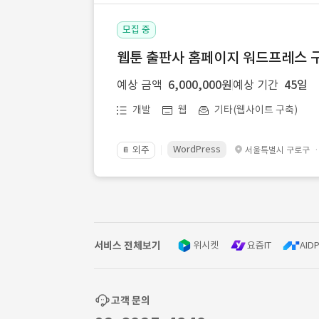
모집 중
웹툰 출판사 홈페이지 워드프레스 구
예상 금액
6,000,000원
예상 기간
45일
개발
웹
기타(웹사이트 구축)
WordPress
외주
서울특별시 구로구
📔
서비스 전체보기
위시켓
요즘IT
AIDP
고객 문의