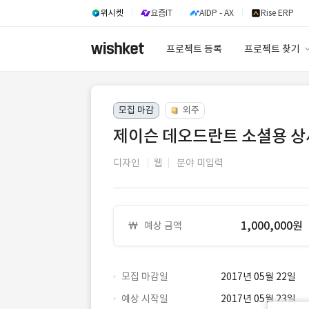
위시켓
요즘IT
AIDP - AX
Rise ERP
프로젝트 등록
프로젝트 찾기
프로젝트 찾기
모집 마감
외주
유사사례 검색 A
제이슨 데오드란트 소셜용 상
디자인
웹
분야 미입력
1,000,000원
예상 금액
모집 마감일
2017년 05월 22일
예상 시작일
2017년 05월 23일