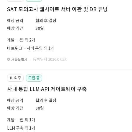
SAT 모의고사 웹사이트 서버 이관 및 DB 튜닝
예상 금액
협의 후 결정
예상 기간
30일
개발
웹 외 2개
네트워크ㆍ서버 운영 외 1개
· 등록일자 2026.07.27.
서울특별시
외주
모집 중
📔
사내 통합 LLM API 게이트웨이 구축
예상 금액
협의 후 결정
예상 기간
30일
개발
웹 외 1개
LLM 구축 외 1개