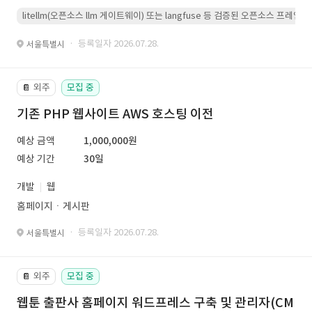
litellm(오픈소스 llm 게이트웨이) 또는 langfuse 등 검증된 오픈소스 프
· 등록일자 2026.07.28.
서울특별시
외주
모집 중
📔
기존 PHP 웹사이트 AWS 호스팅 이전
예상 금액
1,000,000원
예상 기간
30일
개발
웹
홈페이지ㆍ게시판
· 등록일자 2026.07.28.
서울특별시
외주
모집 중
📔
웹툰 출판사 홈페이지 워드프레스 구축 및 관리자(CM