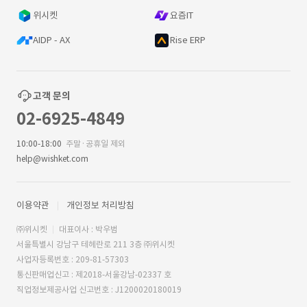
위시켓
요즘IT
AIDP - AX
Rise ERP
고객 문의
02-6925-4849
10:00-18:00
주말·공휴일 제외
help@wishket.com
이용약관
개인정보 처리방침
㈜위시켓
대표이사 : 박우범
서울특별시 강남구 테헤란로 211 3층 ㈜위시켓
사업자등록번호 : 209-81-57303
통신판매업신고 : 제2018-서울강남-02337 호
직업정보제공사업 신고번호 : J1200020180019