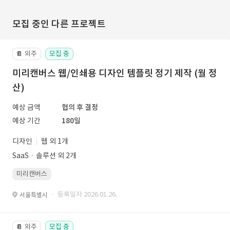
모집 중인 다른 프로젝트
외주
모집 중
📔
미리캔버스 웹/인쇄용 디자인 템플릿 정기 제작 (월 정
산)
예상 금액
협의 후 결정
예상 기간
180일
디자인
웹 외 1개
SaaSㆍ솔루션 외 2개
미리캔버스
· 등록일자 2026.01.26.
서울특별시
외주
모집 중
📔