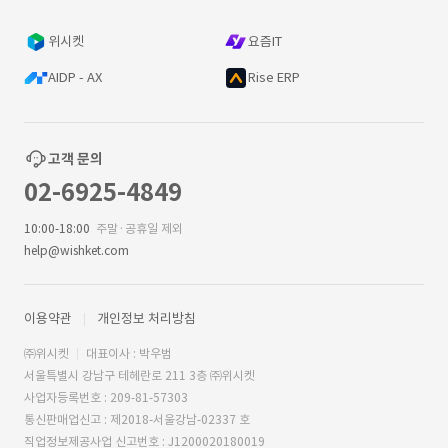
위시켓
요즘IT
AIDP - AX
Rise ERP
고객 문의
02-6925-4849
10:00-18:00
주말·공휴일 제외
help@wishket.com
이용약관
개인정보 처리방침
㈜위시켓
대표이사 : 박우범
서울특별시 강남구 테헤란로 211 3층 ㈜위시켓
사업자등록번호 : 209-81-57303
통신판매업신고 : 제2018-서울강남-02337 호
직업정보제공사업 신고번호 : J1200020180019