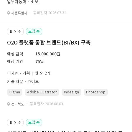
업무자동화ㆍRPA
· 등록일자 2026.07.31.
서울특별시
외주
모집 중
📔
O2O 플랫폼 통합 브랜드(BI/BX) 구축
예상 금액
15,000,000원
예상 기간
75일
디자인 · 기획
웹 외 2개
기술 자문ㆍ가이드
Figma
Adobe Illustrator
Indesign
Photoshop
· 등록일자 2026.08.03.
전라북도
외주
모집 중
📔