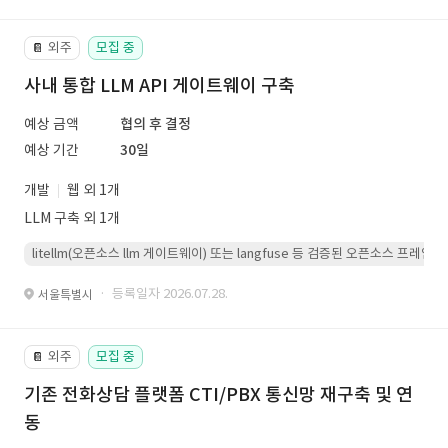
외주
모집 중
📔
사내 통합 LLM API 게이트웨이 구축
예상 금액
협의 후 결정
예상 기간
30일
개발
웹 외 1개
LLM 구축 외 1개
litellm(오픈소스 llm 게이트웨이) 또는 langfuse 등 검증된 오픈소스 프
· 등록일자 2026.07.28.
서울특별시
외주
모집 중
📔
기존 전화상담 플랫폼 CTI/PBX 통신망 재구축 및 연
동