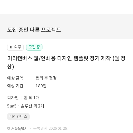
모집 중인 다른 프로젝트
외주
모집 중
📔
미리캔버스 웹/인쇄용 디자인 템플릿 정기 제작 (월 정
산)
예상 금액
협의 후 결정
예상 기간
180일
디자인
웹 외 1개
SaaSㆍ솔루션 외 2개
미리캔버스
· 등록일자 2026.01.26.
서울특별시