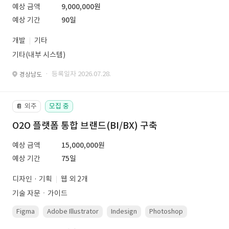
예상 금액
9,000,000원
예상 기간
90일
개발
기타
기타(내부 시스템)
· 등록일자 2026.07.28.
경상남도
외주
모집 중
📔
O2O 플랫폼 통합 브랜드(BI/BX) 구축
예상 금액
15,000,000원
예상 기간
75일
디자인 · 기획
웹 외 2개
기술 자문ㆍ가이드
Figma
Adobe Illustrator
Indesign
Photoshop