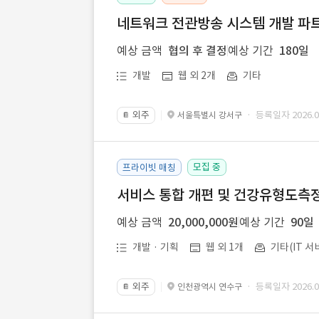
네트워크 전관방송 시스템 개발 파트
예상 금액
협의 후 결정
예상 기간
180일
개발
웹 외 2개
기타
외주
· 등록일자 2026.07
서울특별시 강서구
📔
모집 중
프라이빗 매칭
서비스 통합 개편 및 건강유형도측정
예상 금액
20,000,000원
예상 기간
90일
개발 · 기획
웹 외 1개
기타(IT 서
외주
· 등록일자 2026.07
인천광역시 연수구
📔