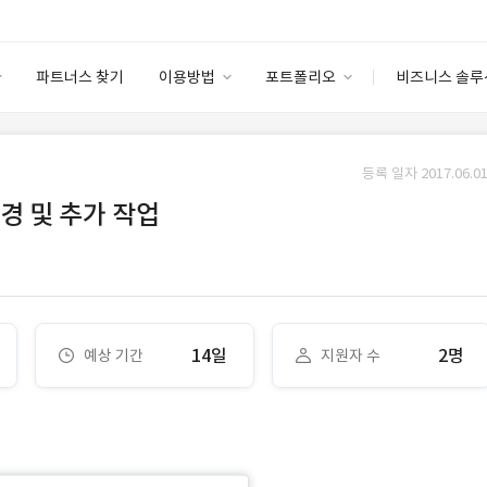
파트너스 찾기
이용방법
포트폴리오
비즈니스 솔루
이용방법
포트폴리오
엔터프라이즈
I
파트너 등급
이용후기
등록 일자 2017.06.01
안심 코드 케어
이용요금
솔루션 마켓
경 및 추가 작업
고객센터
스토어
14일
2명
예상 기간
지원자 수