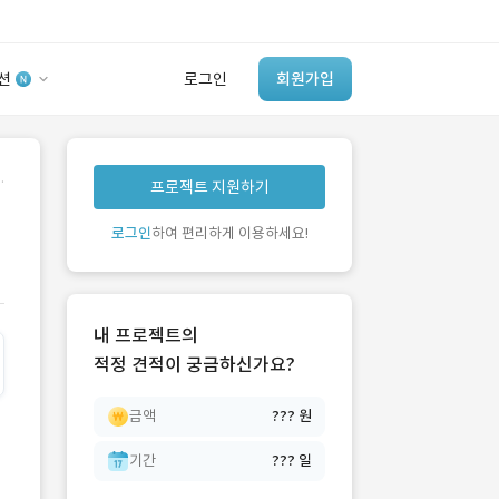
션
로그인
회원가입
유사사례 검색 AI
.
프로젝트 지원하기
‘이런 거’ 만들어본
개발 회사 있어?
로그인
하여 편리하게 이용하세요!
바로가기
내 프로젝트의
적정 견적이 궁금하신가요?
금액
??? 원
기간
??? 일