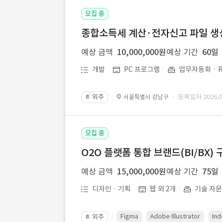
모집 중
종합소득세 계산·전자신고 파일 생성 
예상 금액
10,000,000원
예상 기간
60일
개발
PC 프로그램
업무자동화ㆍR
외주
· 등록일자 2026.07
서울특별시 강남구
📔
모집 중
O2O 플랫폼 통합 브랜드(BI/BX) 
예상 금액
15,000,000원
예상 기간
75일
디자인 · 기획
웹 외 2개
기술 자
Figma
Adobe Illustrator
Ind
외주
📔