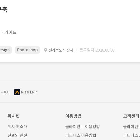
구축
문ㆍ가이드
esign
Photoshop
· 등록일자 2026.08.03.
전라북도 익산시
 - AX
Rise ERP
위시켓
이용방법
고객센터
위시켓 소개
클라이언트 이용방법
클라이언
신뢰와 안전
파트너스 이용방법
파트너스