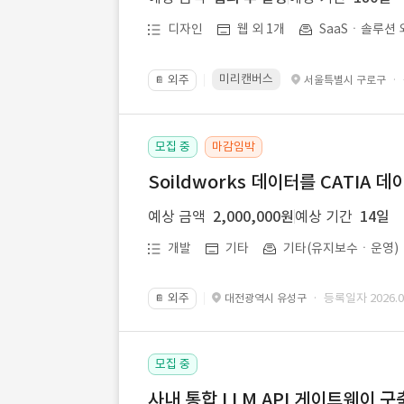
디자인
웹 외 1개
SaaSㆍ솔루션 
미리캔버스
외주
·
서울특별시 구로구
📔
모집 중
마감임박
Soildworks 데이터를 CATIA 
예상 금액
2,000,000원
예상 기간
14일
개발
기타
기타(유지보수ㆍ운영)
외주
· 등록일자 2026.07
대전광역시 유성구
📔
모집 중
사내 통합 LLM API 게이트웨이 구