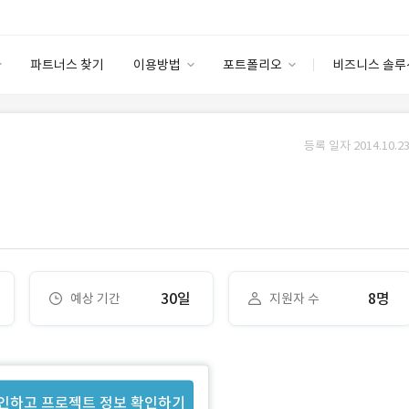
파트너스 찾기
이용방법
포트폴리오
비즈니스 솔루
이용방법
포트폴리오
엔터프라이즈
I
파트너 등급
이용후기
등록 일자 2014.10.23
안심 코드 케어
이용요금
솔루션 마켓
고객센터
스토어
30일
8명
예상 기간
지원자 수
인하고 프로젝트 정보 확인하기