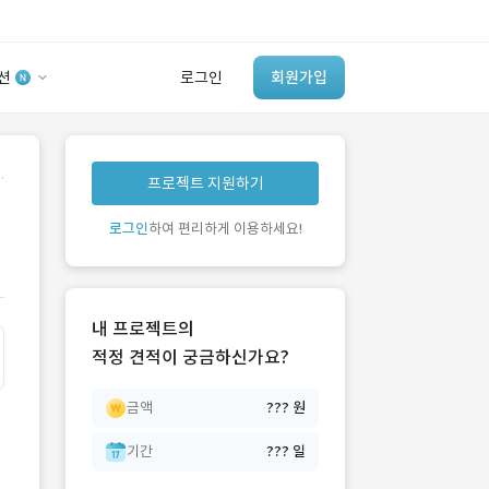
션
로그인
회원가입
유사사례 검색 AI
.
프로젝트 지원하기
‘이런 거’ 만들어본
개발 회사 있어?
로그인
하여 편리하게 이용하세요!
바로가기
내 프로젝트의
적정 견적이 궁금하신가요?
금액
??? 원
기간
??? 일