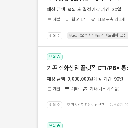
예상 금액
협의 후 결정
예상 기간
30일
개발
웹 외 1개
LLM 구축 외 1개
litellm(오픈소스 llm 게이트웨이)
외주
📔
모집 중
기존 전화상담 플랫폼 CTI/PBX 
예상 금액
9,000,000원
예상 기간
90일
개발
기타
기타(내부 시스템)
외주
· 등록일자 202
경상남도 창원시 성산구
📔
모집 중