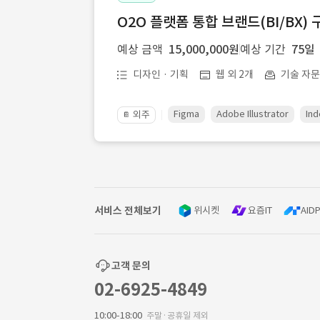
O2O 플랫폼 통합 브랜드(BI/BX) 
예상 금액
15,000,000원
예상 기간
75일
디자인 · 기획
웹 외 2개
기술 자
Figma
Adobe Illustrator
Ind
외주
📔
서비스 전체보기
위시켓
요즘IT
AIDP
고객 문의
02-6925-4849
10:00-18:00
주말·공휴일 제외