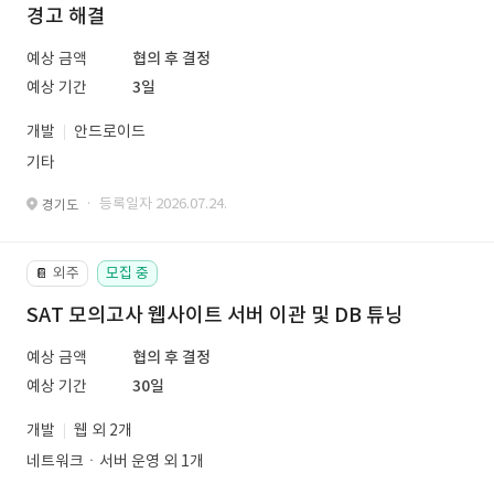
경고 해결
예상 금액
협의 후 결정
예상 기간
3일
개발
안드로이드
기타
· 등록일자 2026.07.24.
경기도
외주
모집 중
📔
SAT 모의고사 웹사이트 서버 이관 및 DB 튜닝
예상 금액
협의 후 결정
예상 기간
30일
개발
웹 외 2개
네트워크ㆍ서버 운영 외 1개