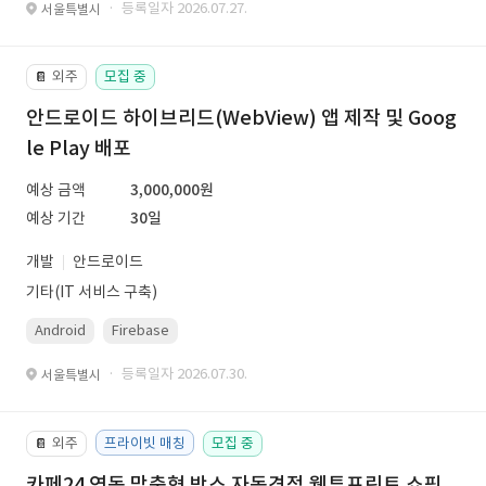
· 등록일자 2026.07.27.
서울특별시
외주
모집 중
📔
안드로이드 하이브리드(WebView) 앱 제작 및 Goog
le Play 배포
예상 금액
3,000,000원
예상 기간
30일
개발
안드로이드
기타(IT 서비스 구축)
Android
Firebase
· 등록일자 2026.07.30.
서울특별시
외주
프라이빗 매칭
모집 중
📔
카페24 연동 맞춤형 박스 자동견적 웹투프린트 쇼핑