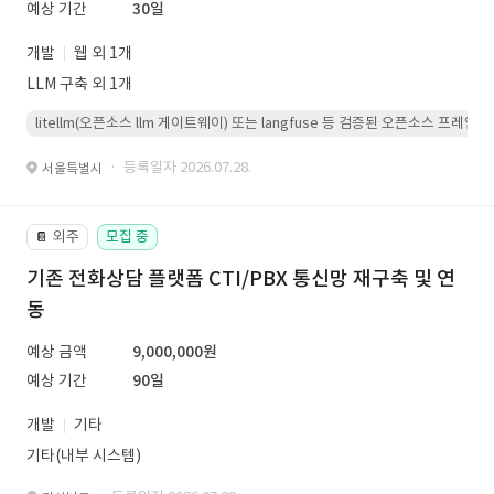
예상 기간
30일
개발
웹 외 1개
LLM 구축 외 1개
litellm(오픈소스 llm 게이트웨이) 또는 langfuse 등 검증된 오픈소스 프
· 등록일자 2026.07.28.
서울특별시
외주
모집 중
📔
기존 전화상담 플랫폼 CTI/PBX 통신망 재구축 및 연
동
예상 금액
9,000,000원
예상 기간
90일
개발
기타
기타(내부 시스템)