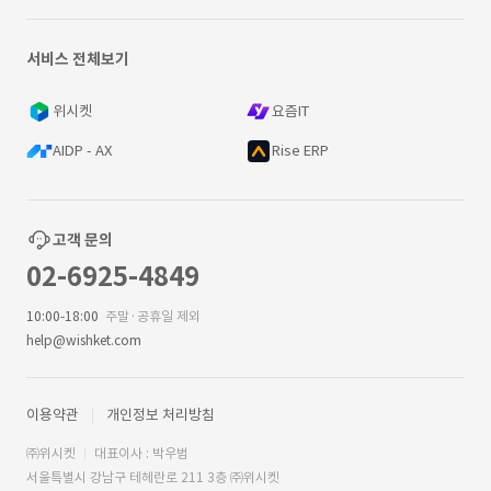
서비스 전체보기
위시켓
요즘IT
AIDP - AX
Rise ERP
고객 문의
02-6925-4849
10:00-18:00
주말·공휴일 제외
help@wishket.com
이용약관
개인정보 처리방침
㈜위시켓
대표이사 : 박우범
서울특별시 강남구 테헤란로 211 3층 ㈜위시켓