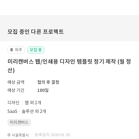
모집 중인 다른 프로젝트
외주
모집 중
📔
미리캔버스 웹/인쇄용 디자인 템플릿 정기 제작 (월 정
산)
예상 금액
협의 후 결정
예상 기간
180일
디자인
웹 외 1개
SaaSㆍ솔루션 외 2개
미리캔버스
· 등록일자 2026.01.26.
서울특별시