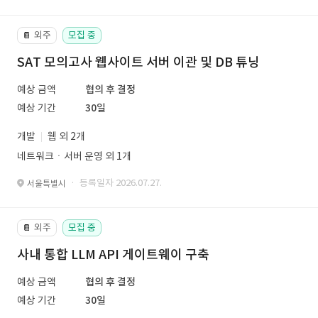
외주
모집 중
📔
SAT 모의고사 웹사이트 서버 이관 및 DB 튜닝
예상 금액
협의 후 결정
예상 기간
30일
개발
웹 외 2개
네트워크ㆍ서버 운영 외 1개
· 등록일자 2026.07.27.
서울특별시
외주
모집 중
📔
사내 통합 LLM API 게이트웨이 구축
예상 금액
협의 후 결정
예상 기간
30일