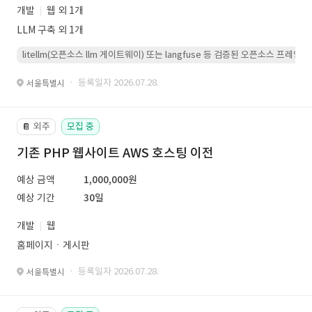
개발
웹 외 1개
LLM 구축 외 1개
litellm(오픈소스 llm 게이트웨이) 또는 langfuse 등 검증된 오픈소스 프
· 등록일자 2026.07.28.
서울특별시
외주
모집 중
📔
기존 PHP 웹사이트 AWS 호스팅 이전
예상 금액
1,000,000원
예상 기간
30일
개발
웹
홈페이지ㆍ게시판
· 등록일자 2026.07.28.
서울특별시