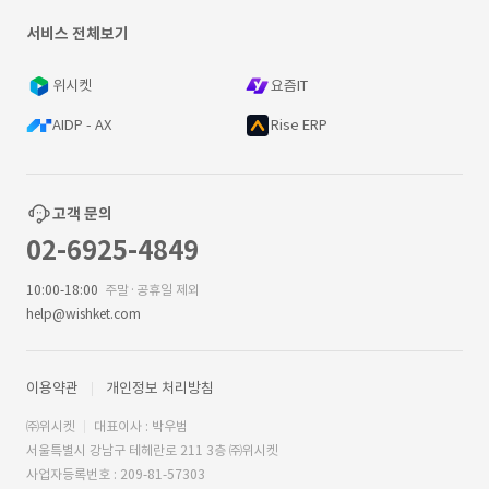
서비스 전체보기
위시켓
요즘IT
AIDP - AX
Rise ERP
고객 문의
02-6925-4849
10:00-18:00
주말·공휴일 제외
help@wishket.com
이용약관
개인정보 처리방침
㈜위시켓
대표이사 : 박우범
서울특별시 강남구 테헤란로 211 3층 ㈜위시켓
사업자등록번호 : 209-81-57303