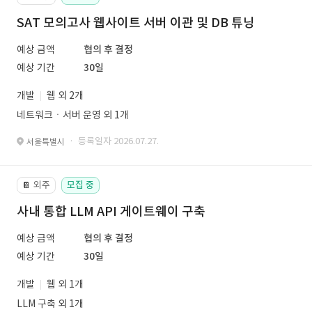
SAT 모의고사 웹사이트 서버 이관 및 DB 튜닝
예상 금액
협의 후 결정
예상 기간
30일
개발
웹 외 2개
네트워크ㆍ서버 운영 외 1개
· 등록일자 2026.07.27.
서울특별시
외주
모집 중
📔
사내 통합 LLM API 게이트웨이 구축
예상 금액
협의 후 결정
예상 기간
30일
개발
웹 외 1개
LLM 구축 외 1개