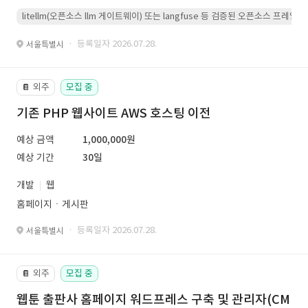
litellm(오픈소스 llm 게이트웨이) 또는 langfuse 등 검증된 오픈소스 프
· 등록일자 2026.07.28.
서울특별시
외주
모집 중
📔
기존 PHP 웹사이트 AWS 호스팅 이전
예상 금액
1,000,000원
예상 기간
30일
개발
웹
홈페이지ㆍ게시판
· 등록일자 2026.07.28.
서울특별시
외주
모집 중
📔
웹툰 출판사 홈페이지 워드프레스 구축 및 관리자(CM