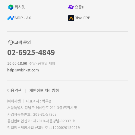
위시켓
요즘IT
AIDP - AX
Rise ERP
고객 문의
02-6925-4849
10:00-18:00
주말·공휴일 제외
help@wishket.com
이용약관
개인정보 처리방침
㈜위시켓
대표이사 : 박우범
서울특별시 강남구 테헤란로 211 3층 ㈜위시켓
사업자등록번호 : 209-81-57303
통신판매업신고 : 제2018-서울강남-02337 호
직업정보제공사업 신고번호 : J1200020180019