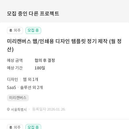
모집 중인 다른 프로젝트
외주
모집 중
📔
미리캔버스 웹/인쇄용 디자인 템플릿 정기 제작 (월 정
산)
예상 금액
협의 후 결정
예상 기간
180일
디자인
웹 외 1개
SaaSㆍ솔루션 외 2개
미리캔버스
· 등록일자 2026.01.26.
서울특별시
외주
모집 중
📔