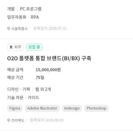
개발
PC 프로그램
업무자동화ㆍRPA
· 등록일자 2026.07.31.
서울특별시
외주
모집 중
📔
O2O 플랫폼 통합 브랜드(BI/BX) 구축
예상 금액
15,000,000원
예상 기간
75일
디자인 · 기획
웹 외 2개
기술 자문ㆍ가이드
Figma
Adobe Illustrator
Indesign
Photoshop
· 등록일자 2026.08.03.
전라북도