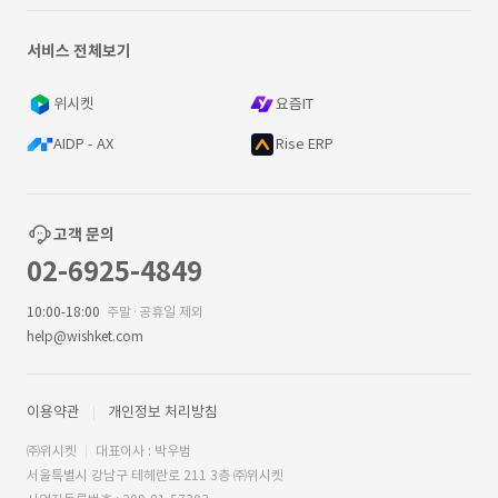
서비스 전체보기
위시켓
요즘IT
AIDP - AX
Rise ERP
고객 문의
02-6925-4849
10:00-18:00
주말·공휴일 제외
help@wishket.com
이용약관
개인정보 처리방침
㈜위시켓
대표이사 : 박우범
서울특별시 강남구 테헤란로 211 3층 ㈜위시켓