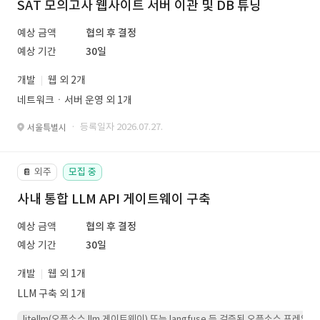
SAT 모의고사 웹사이트 서버 이관 및 DB 튜닝
예상 금액
협의 후 결정
예상 기간
30일
개발
웹 외 2개
네트워크ㆍ서버 운영 외 1개
· 등록일자 2026.07.27.
서울특별시
외주
모집 중
📔
사내 통합 LLM API 게이트웨이 구축
예상 금액
협의 후 결정
예상 기간
30일
개발
웹 외 1개
LLM 구축 외 1개
litellm(오픈소스 llm 게이트웨이) 또는 langfuse 등 검증된 오픈소스 프