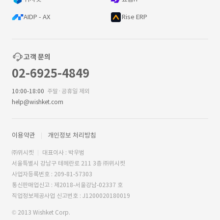
AIDP - AX
Rise ERP
고객 문의
02-6925-4849
10:00-18:00
주말·공휴일 제외
help@wishket.com
이용약관
개인정보 처리방침
㈜위시켓
대표이사 : 박우범
서울특별시 강남구 테헤란로 211 3층 ㈜위시켓
사업자등록번호 : 209-81-57303
통신판매업신고 : 제2018-서울강남-02337 호
직업정보제공사업 신고번호 : J1200020180019
© 2013 Wishket Corp.