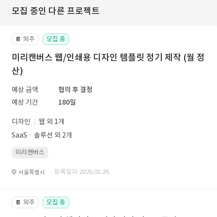
모집 중인 다른 프로젝트
외주
모집 중
📔
미리캔버스 웹/인쇄용 디자인 템플릿 정기 제작 (월 정
산)
예상 금액
협의 후 결정
예상 기간
180일
디자인
웹 외 1개
SaaSㆍ솔루션 외 2개
미리캔버스
· 등록일자 2026.01.26.
서울특별시
외주
모집 중
📔