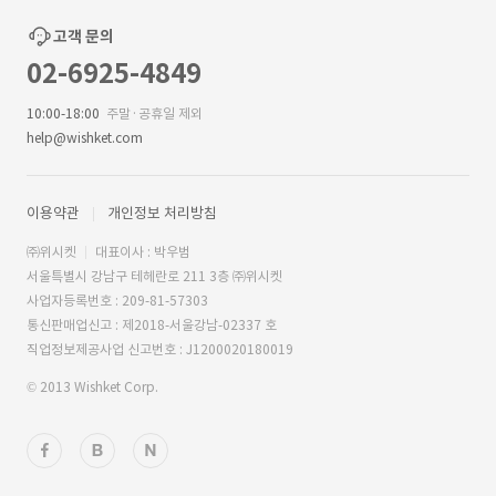
고객 문의
02-6925-4849
10:00-18:00
주말·공휴일 제외
help@wishket.com
이용약관
개인정보 처리방침
㈜위시켓
대표이사 : 박우범
서울특별시 강남구 테헤란로 211 3층 ㈜위시켓
사업자등록번호 : 209-81-57303
통신판매업신고 : 제2018-서울강남-02337 호
직업정보제공사업 신고번호 : J1200020180019
© 2013 Wishket Corp.