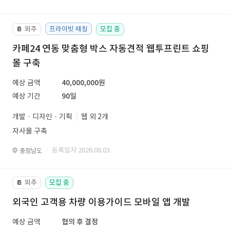
외주
프라이빗 매칭
모집 중
📔
카페24 연동 맞춤형 박스 자동견적 웹투프린트 쇼핑
몰 구축
예상 금액
40,000,000원
예상 기간
90일
개발 · 디자인 · 기획
웹 외 2개
자사몰 구축
· 등록일자 2026.08.03.
충청남도
외주
모집 중
📔
외국인 고객용 차량 이용가이드 모바일 앱 개발
예상 금액
협의 후 결정