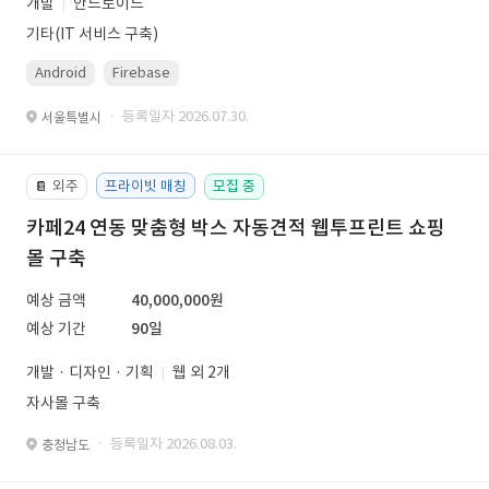
개발
안드로이드
기타(IT 서비스 구축)
Android
Firebase
· 등록일자 2026.07.30.
서울특별시
외주
프라이빗 매칭
모집 중
📔
카페24 연동 맞춤형 박스 자동견적 웹투프린트 쇼핑
몰 구축
예상 금액
40,000,000원
예상 기간
90일
개발 · 디자인 · 기획
웹 외 2개
자사몰 구축
· 등록일자 2026.08.03.
충청남도