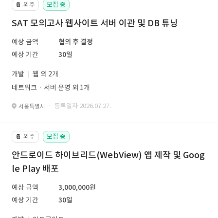
외주
모집 중
📔
SAT 모의고사 웹사이트 서버 이관 및 DB 튜닝
예상 금액
협의 후 결정
예상 기간
30일
개발
웹 외 2개
네트워크ㆍ서버 운영 외 1개
· 등록일자 2026.07.27.
서울특별시
외주
모집 중
📔
안드로이드 하이브리드(WebView) 앱 제작 및 Goog
le Play 배포
예상 금액
3,000,000원
예상 기간
30일