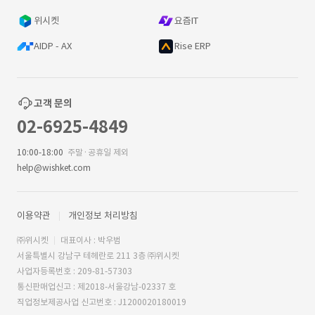
위시켓
요즘IT
AIDP - AX
Rise ERP
고객 문의
02-6925-4849
10:00-18:00
주말·공휴일 제외
help@wishket.com
이용약관
개인정보 처리방침
㈜위시켓
대표이사 : 박우범
서울특별시 강남구 테헤란로 211 3층 ㈜위시켓
사업자등록번호 : 209-81-57303
통신판매업신고 : 제2018-서울강남-02337 호
직업정보제공사업 신고번호 : J1200020180019