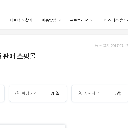
파트너스 찾기
이용방법
포트폴리오
비즈니스 솔루
이용방법
포트폴리오
엔터프라이즈
I
파트너 등급
이용후기
등록 일자 2017.07.17
안심 코드 케어
이용요금
솔루션 마켓
품 판매 쇼핑몰
고객센터
스토어
20일
5명
예상 기간
지원자 수