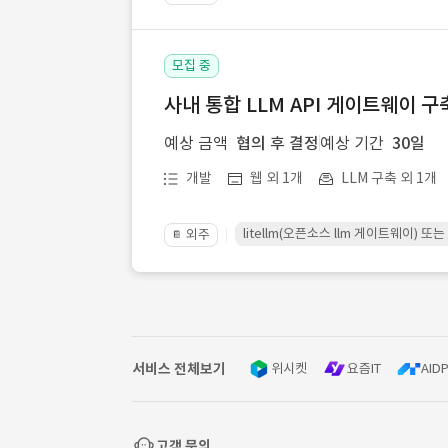
모집 중
사내 통합 LLM API 게이트웨이 구
예상 금액
협의 후 결정
예상 기간
30일
개발
웹 외 1개
LLM 구축 외 1개
litellm(오픈소스 llm 게이트웨이)
외주
📔
서비스 전체보기
위시켓
요즘IT
AIDP
고객 문의