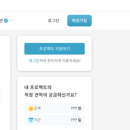
션
로그인
회원가입
유사사례 검색 AI
.
프로젝트 지원하기
‘이런 거’ 만들어본
개발 회사 있어?
로그인
하여 편리하게 이용하세요!
바로가기
내 프로젝트의
적정 견적이 궁금하신가요?
금액
??? 원
기간
??? 일