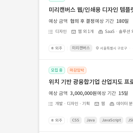
미리캔버스 웹/인쇄용 디자인 템플릿 
예상 금액
협의 후 결정
예상 기간
180일
디자인
웹 외 1개
SaaSㆍ솔루션 
미리캔버스
외주
·
서울특별시 구로구
📔
모집 중
마감임박
위치 기반 광융합기업 산업지도 프
예상 금액
3,000,000원
예상 기간
15일
개발 · 디자인 · 기획
웹
데이터 분
CSS
Java
JavaScript
JS
외주
📔