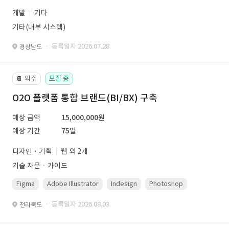
개발
기타
기타(내부 시스템)
· 등록일자 2026.07.28.
경상남도
외주
모집 중
📔
O2O 플랫폼 통합 브랜드(BI/BX) 구축
예상 금액
15,000,000원
예상 기간
75일
디자인 · 기획
웹 외 2개
기술 자문ㆍ가이드
Figma
Adobe Illustrator
Indesign
Photoshop
· 등록일자 2026.08.03.
전라북도