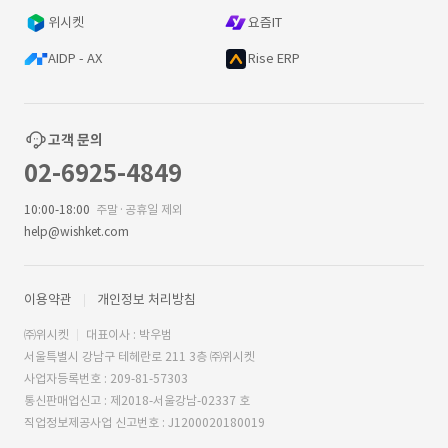
위시켓
요즘IT
AIDP - AX
Rise ERP
고객 문의
02-6925-4849
10:00-18:00
주말·공휴일 제외
help@wishket.com
이용약관
개인정보 처리방침
㈜위시켓
대표이사 : 박우범
서울특별시 강남구 테헤란로 211 3층 ㈜위시켓
사업자등록번호 : 209-81-57303
통신판매업신고 : 제2018-서울강남-02337 호
직업정보제공사업 신고번호 : J1200020180019