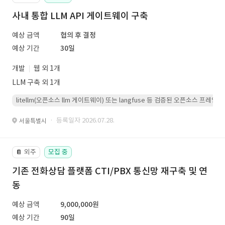
사내 통합 LLM API 게이트웨이 구축
예상 금액
협의 후 결정
예상 기간
30일
개발
웹 외 1개
LLM 구축 외 1개
litellm(오픈소스 llm 게이트웨이) 또는 langfuse 등 검증된 오픈소스 프
· 등록일자 2026.07.28.
서울특별시
외주
모집 중
📔
기존 전화상담 플랫폼 CTI/PBX 통신망 재구축 및 연
동
예상 금액
9,000,000원
예상 기간
90일