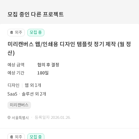
모집 중인 다른 프로젝트
외주
모집 중
📔
미리캔버스 웹/인쇄용 디자인 템플릿 정기 제작 (월 정
산)
예상 금액
협의 후 결정
예상 기간
180일
디자인
웹 외 1개
SaaSㆍ솔루션 외 2개
미리캔버스
· 등록일자 2026.01.26.
서울특별시
외주
모집 중
📔