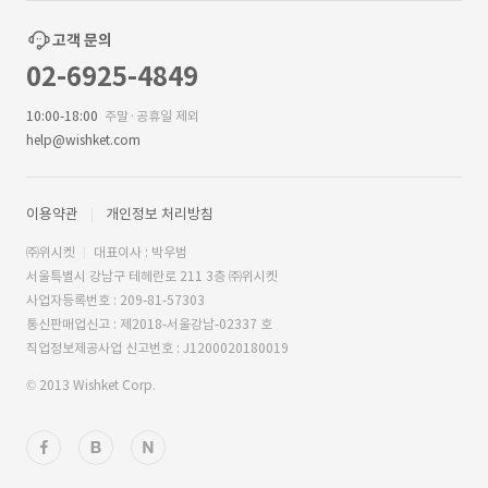
고객 문의
02-6925-4849
10:00-18:00
주말·공휴일 제외
help@wishket.com
이용약관
개인정보 처리방침
㈜위시켓
대표이사 : 박우범
서울특별시 강남구 테헤란로 211 3층 ㈜위시켓
사업자등록번호 : 209-81-57303
통신판매업신고 : 제2018-서울강남-02337 호
직업정보제공사업 신고번호 : J1200020180019
© 2013 Wishket Corp.