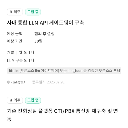
외주
모집 중
📔
사내 통합 LLM API 게이트웨이 구축
예상 금액
협의 후 결정
예상 기간
30일
개발
웹 외 1개
LLM 구축 외 1개
litellm(오픈소스 llm 게이트웨이) 또는 langfuse 등 검증된 오픈소스 프
· 등록일자 2026.07.28.
서울특별시
외주
모집 중
📔
기존 전화상담 플랫폼 CTI/PBX 통신망 재구축 및 연
동