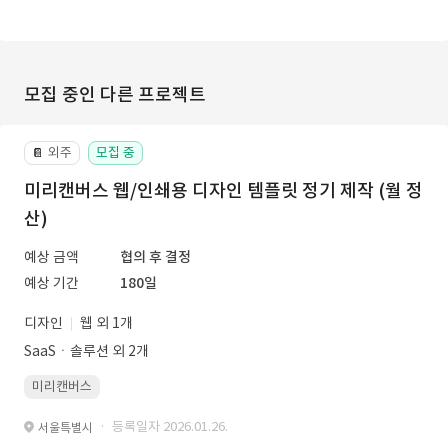
모집 중인 다른 프로젝트
외주
모집 중
📔
미리캔버스 웹/인쇄용 디자인 템플릿 정기 제작 (월 정
산)
예상 금액
협의 후 결정
예상 기간
180일
디자인
웹 외 1개
SaaSㆍ솔루션 외 2개
미리캔버스
· 등록일자 2026.01.26.
서울특별시