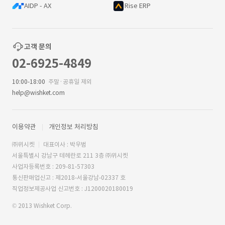
AIDP - AX
Rise ERP
고객 문의
02-6925-4849
10:00-18:00
주말·공휴일 제외
help@wishket.com
이용약관
개인정보 처리방침
㈜위시켓
대표이사 : 박우범
서울특별시 강남구 테헤란로 211 3층 ㈜위시켓
사업자등록번호 : 209-81-57303
통신판매업신고 : 제2018-서울강남-02337 호
직업정보제공사업 신고번호 : J1200020180019
© 2013 Wishket Corp.