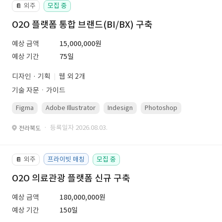
외주
모집 중
📔
O2O 플랫폼 통합 브랜드(BI/BX) 구축
예상 금액
15,000,000원
예상 기간
75일
디자인 · 기획
웹 외 2개
기술 자문ㆍ가이드
Figma
Adobe Illustrator
Indesign
Photoshop
· 등록일자 2026.08.03.
전라북도
외주
프라이빗 매칭
모집 중
📔
O2O 의료관광 플랫폼 신규 구축
예상 금액
180,000,000원
예상 기간
150일