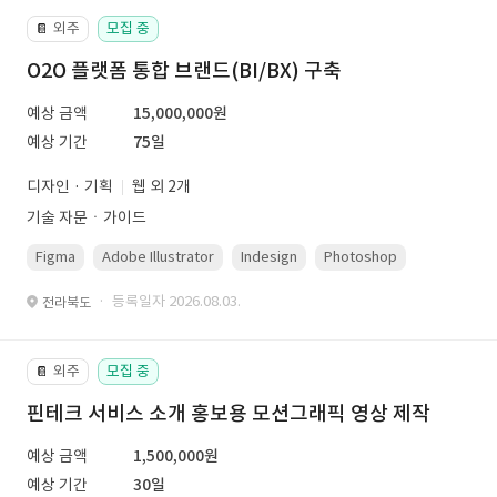
외주
모집 중
📔
O2O 플랫폼 통합 브랜드(BI/BX) 구축
예상 금액
15,000,000원
예상 기간
75일
디자인 · 기획
웹 외 2개
기술 자문ㆍ가이드
Figma
Adobe Illustrator
Indesign
Photoshop
· 등록일자 2026.08.03.
전라북도
외주
모집 중
📔
핀테크 서비스 소개 홍보용 모션그래픽 영상 제작
예상 금액
1,500,000원
예상 기간
30일