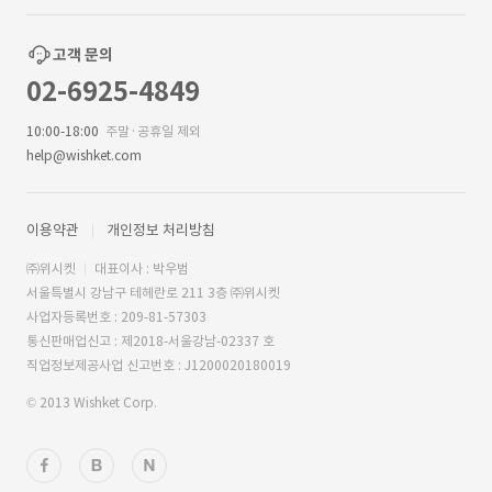
고객 문의
02-6925-4849
10:00-18:00
주말·공휴일 제외
help@wishket.com
이용약관
개인정보 처리방침
㈜위시켓
대표이사 : 박우범
서울특별시 강남구 테헤란로 211 3층 ㈜위시켓
사업자등록번호 : 209-81-57303
통신판매업신고 : 제2018-서울강남-02337 호
직업정보제공사업 신고번호 : J1200020180019
© 2013 Wishket Corp.