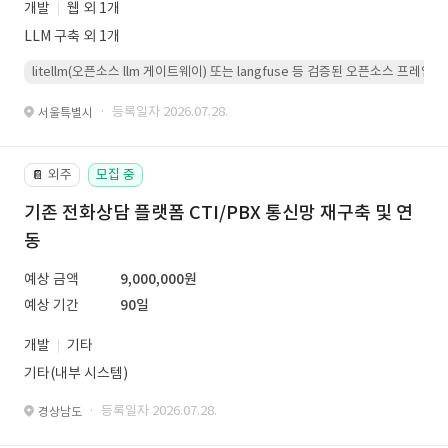
개발
웹 외 1개
LLM 구축 외 1개
litellm(오픈소스 llm 게이트웨이) 또는 langfuse 등 검증된 오픈소스 프
· 등록일자 2026.07.28.
서울특별시
외주
모집 중
📔
기존 전화상담 플랫폼 CTI/PBX 통신망 재구축 및 연
동
예상 금액
9,000,000원
예상 기간
90일
개발
기타
기타(내부 시스템)
· 등록일자 2026.07.28.
경상남도