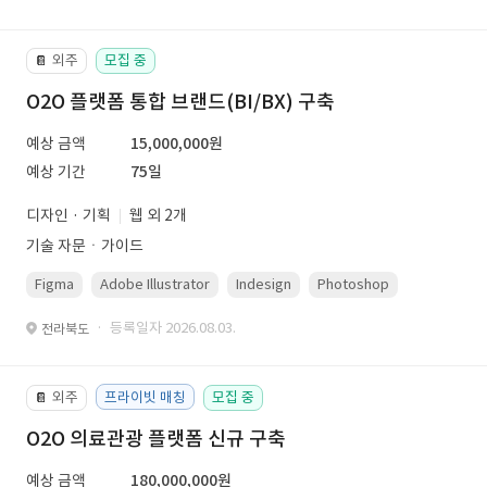
외주
모집 중
📔
O2O 플랫폼 통합 브랜드(BI/BX) 구축
예상 금액
15,000,000원
예상 기간
75일
디자인 · 기획
웹 외 2개
기술 자문ㆍ가이드
Figma
Adobe Illustrator
Indesign
Photoshop
· 등록일자 2026.08.03.
전라북도
외주
프라이빗 매칭
모집 중
📔
O2O 의료관광 플랫폼 신규 구축
예상 금액
180,000,000원