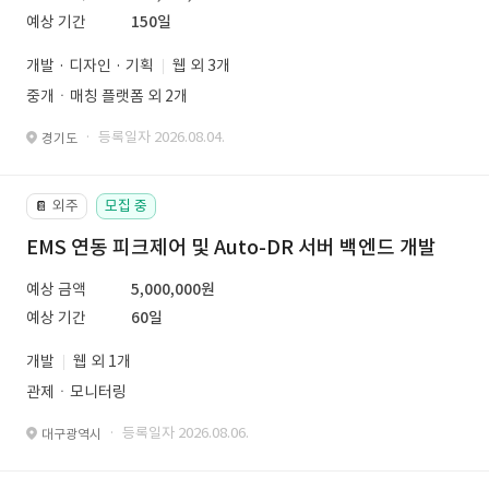
예상 기간
150일
개발 · 디자인 · 기획
웹 외 3개
중개ㆍ매칭 플랫폼 외 2개
· 등록일자 2026.08.04.
경기도
외주
모집 중
📔
EMS 연동 피크제어 및 Auto-DR 서버 백엔드 개발
예상 금액
5,000,000원
예상 기간
60일
개발
웹 외 1개
관제ㆍ모니터링
· 등록일자 2026.08.06.
대구광역시