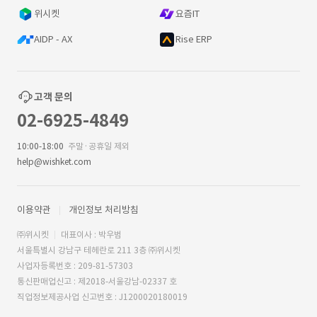
위시켓
요즘IT
AIDP - AX
Rise ERP
고객 문의
02-6925-4849
10:00-18:00
주말·공휴일 제외
help@wishket.com
이용약관
개인정보 처리방침
㈜위시켓
대표이사 : 박우범
서울특별시 강남구 테헤란로 211 3층 ㈜위시켓
사업자등록번호 : 209-81-57303
통신판매업신고 : 제2018-서울강남-02337 호
직업정보제공사업 신고번호 : J1200020180019