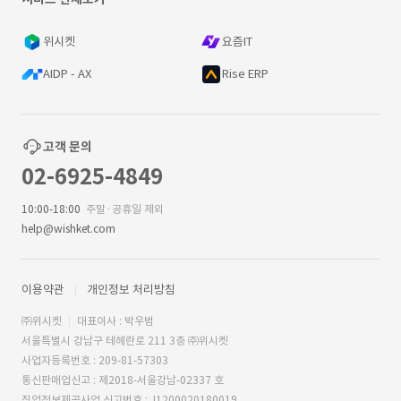
위시켓
요즘IT
AIDP - AX
Rise ERP
고객 문의
02-6925-4849
10:00-18:00
주말·공휴일 제외
help@wishket.com
이용약관
개인정보 처리방침
㈜위시켓
대표이사 : 박우범
서울특별시 강남구 테헤란로 211 3층 ㈜위시켓
사업자등록번호 : 209-81-57303
통신판매업신고 : 제2018-서울강남-02337 호
직업정보제공사업 신고번호 : J1200020180019