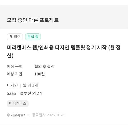
모집 중인 다른 프로젝트
외주
모집 중
📔
미리캔버스 웹/인쇄용 디자인 템플릿 정기 제작 (월 정
산)
예상 금액
협의 후 결정
예상 기간
180일
디자인
웹 외 1개
SaaSㆍ솔루션 외 2개
미리캔버스
· 등록일자 2026.01.26.
서울특별시