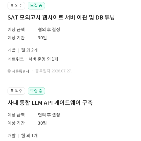
외주
모집 중
📔
SAT 모의고사 웹사이트 서버 이관 및 DB 튜닝
예상 금액
협의 후 결정
예상 기간
30일
개발
웹 외 2개
네트워크ㆍ서버 운영 외 1개
· 등록일자 2026.07.27.
서울특별시
외주
모집 중
📔
사내 통합 LLM API 게이트웨이 구축
예상 금액
협의 후 결정
예상 기간
30일
개발
웹 외 1개